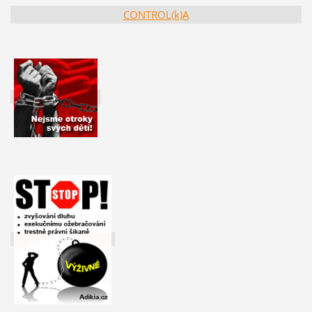
CONTROL(k)A