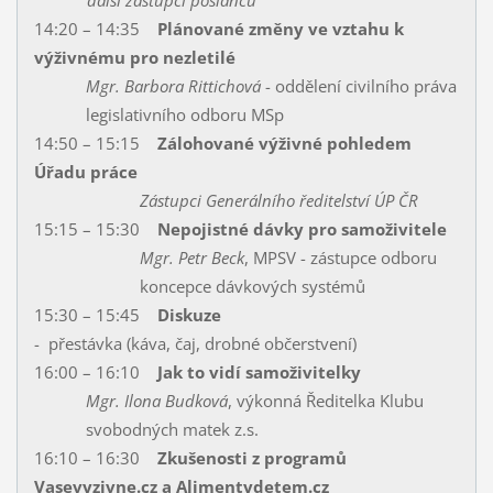
další zástupci poslanců
14:20 – 14:35
Plánované změny ve vztahu k
výživnému pro nezletilé
Mgr. Barbora Rittichová
- oddělení civilního práva
legislativního odboru MSp
14:50 – 15:15
Zálohované výživné pohledem
Úřadu práce
Zástupci Generálního ředitelství ÚP ČR
15:15 – 15:30
Nepojistné dávky pro samoživitele
Mgr. Petr Beck
, MPSV - zástupce odboru
koncepce dávkových systémů
15:30 – 15:45
Diskuze
- přestávka (káva, čaj, drobné občerstvení)
16:00 – 16:10
Jak to vidí samoživitelky
Mgr. Ilona Budková
, výkonná Ředitelka Klubu
svobodných matek z.s.
16:10 – 16:30
Zkušenosti z programů
Vasevyzivne.cz a Alimentydetem.cz