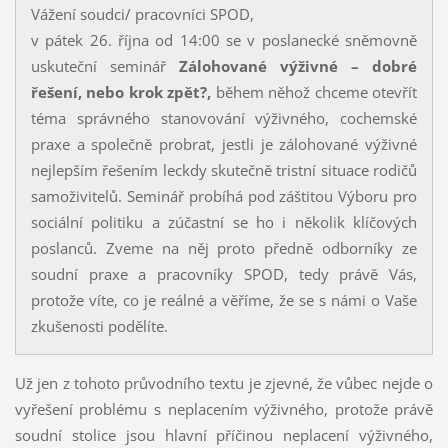
Vážení soudci/ pracovníci SPOD,
v pátek 26. října od 14:00 se v poslanecké sněmovně
uskuteční seminář
Zálohované výživné – dobré
řešení, nebo krok zpět?,
během něhož chceme otevřít
téma správného stanovování výživného, cochemské
praxe a společně probrat, jestli je zálohované výživné
nejlepším řešením leckdy skutečně tristní situace rodičů
samoživitelů. Seminář probíhá pod záštitou Výboru pro
sociální politiku a zúčastní se ho i několik klíčových
poslanců. Zveme na něj proto předně odborníky ze
soudní praxe a pracovníky SPOD, tedy právě Vás,
protože víte, co je reálné a věříme, že se s námi o Vaše
zkušenosti podělíte.
Už jen z tohoto průvodního textu je zjevné, že vůbec nejde o
vyřešení problému s neplacením výživného, protože právě
soudní stolice jsou hlavní příčinou neplacení výživného,