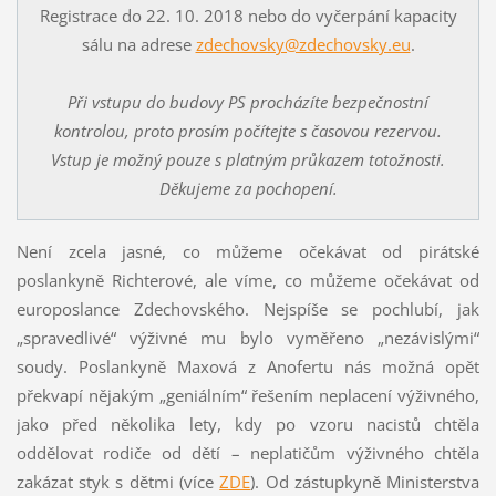
Registrace do 22. 10. 2018 nebo do vyčerpání kapacity
sálu na adrese
zdechovsky@zdechovsky.eu
.
Při vstupu do budovy PS procházíte bezpečnostní
kontrolou, proto prosím počítejte s časovou rezervou.
Vstup je možný pouze s platným průkazem totožnosti.
Děkujeme za pochopení.
Není zcela jasné, co můžeme očekávat od pirátské
poslankyně Richterové, ale víme, co můžeme očekávat od
europoslance Zdechovského. Nejspíše se pochlubí, jak
„spravedlivé“ výživné mu bylo vyměřeno „nezávislými“
soudy. Poslankyně Maxová z Anofertu nás možná opět
překvapí nějakým „geniálním“ řešením neplacení výživného,
jako před několika lety, kdy po vzoru nacistů chtěla
oddělovat rodiče od dětí – neplatičům výživného chtěla
zakázat styk s dětmi (více
ZDE
). Od zástupkyně Ministerstva