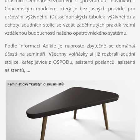
účastnící semináře seznámeni s „převratnou“ novinkou -
Cohcemským modelem, který je bez jasných pravidel pro
určování výživného (Düsseldorfských tabulek výživného) a
ochoty soudních stolic se vzdát zaběhnutých praktik velmi
vzdálenou budoucností našeho opatrovnického systému.
Podle informací Adikie je naprosto zbytečné se domáhat
účasti na semináři. Všechny volňásky si již rozbrali soudní
stolice, kafepijavice z OSPODu, asistenti poslanců, asistenti
asistentů, ...