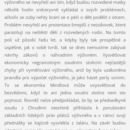
výživného se nevyřeší ani tím, když budou rozvedené matky
několik hodin srdceryvně vykládat o svých problémech,
ačkoliv se zuby nehty brání se o péči o děti podělit s otcem.
Problém nevyřeší ani prezentace šmejdů z nezsikovek, které
parazitují na neštěstí dětí z rozvedených rodin. Na tomto
poli už působí řadu let, a kdyby byly tak prospěšné a
úspěšné, jak o sobě tvrdí, tak se dnes nemusíme zabývat
návrhy zákonů o náhradním výživném. Vysvětlovat
ekonomicky negramotným soudním stolicím nejčastější
chyby při vyměřování výživného, aniž by byla uzákoněna
pravidla pro výpočet výživného, je jako házet perly sviním.
To se ekonomka Mindlová může uvysvětlovat do
bezvědomí, když to ani jedna soudní stolice není sto
pojmout. Rovněž nelze předpokládat, že by se předsedkyně
soudu z Chrudimi otevřeně přihlásila k porušování
základních lidských práv plátců výživného a v rámci svojí
přednášky se kajícně vysvlékla z taláru. Na závěr budou