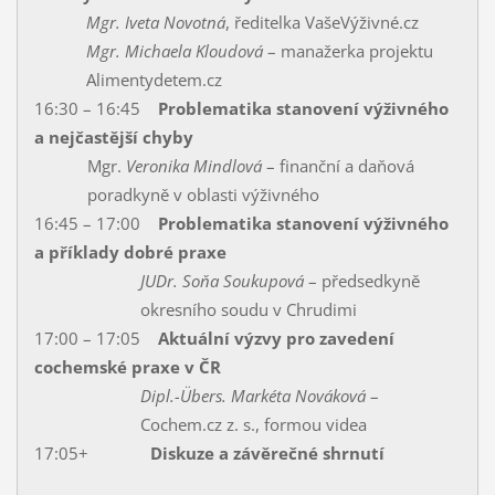
Mgr. Iveta Novotná
, ředitelka VašeVýživné.cz
Mgr. Michaela Kloudová
– manažerka projektu
Alimentydetem.cz
16:30 – 16:45
Problematika stanovení výživného
a nejčastější chyby
Mgr.
Veronika Mindlová
– finanční a daňová
poradkyně v oblasti výživného
16:45 – 17:00
Problematika stanovení výživného
a příklady dobré praxe
JUDr. Soňa Soukupová
– předsedkyně
okresního soudu v Chrudimi
17:00 – 17:05
Aktuální výzvy pro zavedení
cochemské praxe v ČR
Dipl.-Übers. Markéta Nováková
–
Cochem.cz z. s., formou videa
17:05+
Diskuze a závěrečné shrnutí