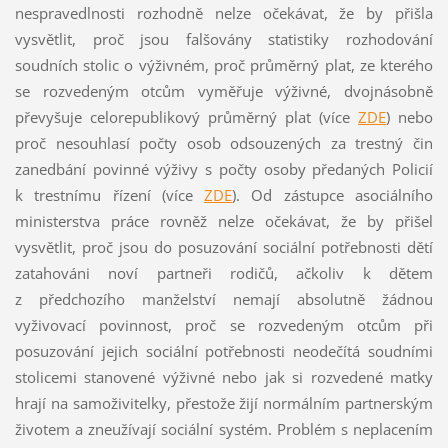
nespravedlnosti rozhodně nelze očekávat, že by přišla
vysvětlit, proč jsou falšovány statistiky rozhodování
soudních stolic o výživném, proč průměrný plat, ze kterého
se rozvedeným otcům vyměřuje výživné, dvojnásobně
převyšuje celorepublikový průměrný plat (více
ZDE
) nebo
proč nesouhlasí počty osob odsouzených za trestný čin
zanedbání povinné výživy s počty osoby předaných Policií
k trestnímu řízení (více
ZDE
). Od zástupce asociálního
ministerstva práce rovněž nelze očekávat, že by přišel
vysvětlit, proč jsou do posuzování sociální potřebnosti dětí
zatahováni noví partneři rodičů, ačkoliv k dětem
z předchozího manželství nemají absolutně žádnou
vyživovací povinnost, proč se rozvedeným otcům při
posuzování jejich sociální potřebnosti neodečítá soudními
stolicemi stanovené výživné nebo jak si rozvedené matky
hrají na samoživitelky, přestože žijí normálním partnerským
životem a zneužívají sociální systém. Problém s neplacením