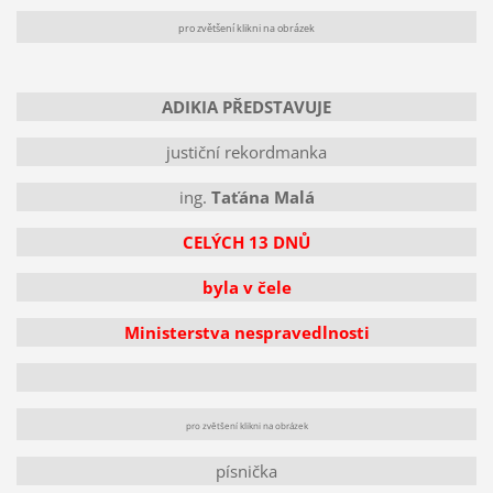
pro zvětšení klikni na obrázek
ADIKIA PŘEDSTAVUJE
justiční rekordmanka
ing.
Taťána Malá
CELÝCH 13 DNŮ
byla v čele
Ministerstva nespravedlnosti
pro zvětšení klikni na obrázek
písnička