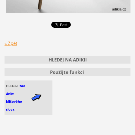
« Zpět
HLEDEJ NA ADIKII
Použijte funkci
HLEDAT
zad
áním
klíčového
slova.