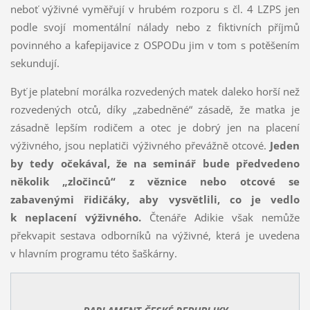
neboť výživné vyměřují v hrubém rozporu s čl. 4 LZPS jen
podle svojí momentální nálady nebo z fiktivních příjmů
povinného a kafepijavice z OSPODu jim v tom s potěšením
sekundují.
Byť je platební morálka rozvedených matek daleko horší než
rozvedených otců, díky „zabedněné“ zásadě, že matka je
zásadně lepším rodičem a otec je dobrý jen na placení
výživného, jsou neplatiči výživného převážně otcové.
Jeden
by tedy očekával, že na seminář bude předvedeno
několik „zločinců“ z věznice nebo otcové se
zabavenými řidičáky, aby vysvětlili, co je vedlo
k neplacení výživného.
Čtenáře Adikie však nemůže
překvapit sestava odborníků na výživné, která je uvedena
v hlavním programu této šaškárny.