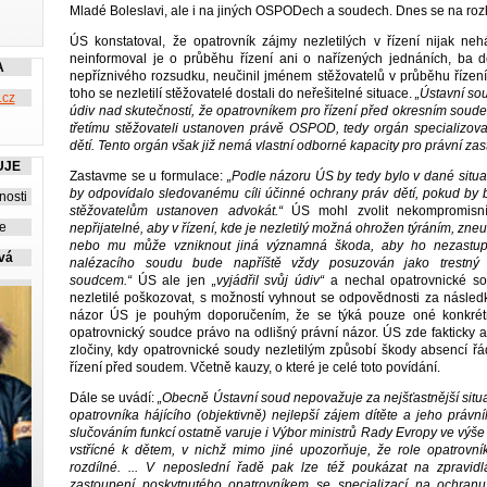
Mladé Boleslavi, ale i na jiných OSPODech a soudech. Dnes se na ro
ÚS konstatoval, že opatrovník zájmy nezletilých v řízení nijak nehá
neinformoval je o průběhu řízení ani o nařízených jednáních, ba 
A
nepříznivého rozsudku, neučinil jménem stěžovatelů v průběhu řízení
toho se nezletilí stěžovatelé dostali do neřešitelné situace.
„Ústavní so
.cz
údiv nad skutečností, že opatrovníkem pro řízení před okresním soudem
třetímu stěžovateli ustanoven právě OSPOD, tedy orgán specializo
dětí. Tento orgán však již nemá vlastní odborné kapacity pro právní zas
UJE
Zastavme se u formulace:
„Podle názoru ÚS by tedy bylo v dané situ
by odpovídalo sledovanému cíli účinné ochrany práv dětí, pokud by b
nosti
stěžovatelům ustanoven advokát.“
ÚS mohl zvolit nekompromisn
ie
nepřijatelné, aby v řízení, kde je nezletilý možná ohrožen týráním, z
nebo mu může vzniknout jiná významná škoda, aby ho nezastupo
vá
nalézacího soudu bude napříště vždy posuzován jako trestný 
soudcem.“
ÚS ale jen
„vyjádřil svůj údiv“
a nechal opatrovnické s
nezletilé poškozovat, s možností vyhnout se odpovědnosti za násled
názor ÚS je pouhým doporučením, že se týká pouze oné konkrétn
opatrovnický soudce právo na odlišný právní názor. ÚS zde fakticky 
zločiny, kdy opatrovnické soudy nezletilým způsobí škody absencí ř
řízení před soudem. Včetně kauzy, o které je celé toto povídání.
Dále se uvádí:
„Obecně Ústavní soud nepovažuje za nejšťastnější situ
opatrovníka hájícího (objektivně) nejlepší zájem dítěte a jeho práv
slučováním funkcí ostatně varuje i Výbor ministrů Rady Evropy ve výše
vstřícné k dětem, v nichž mimo jiné upozorňuje, že role opatrovn
rozdílné. ... V neposlední řadě pak lze též poukázat na zpravidl
zastoupení poskytnutého opatrovníkem se specializací na ochranu