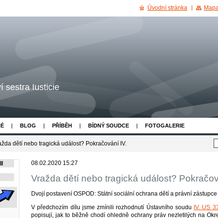
Úvodní stránka
Mapa
 sestra Iusticie
NÉ
BLOG
PŘÍBĚH
BÍDNÝ SOUDCE
FOTOGALERIE
ažda dětí nebo tragická událost? Pokračování IV.
08.02.2020 15:27
I
Vražda dětí nebo tragická událost? Pokračov
Dvojí postavení OSPOD: Státní sociální ochrana dětí a právní zástupce
V předchozím dílu jsme zmínili rozhodnutí Ústavního soudu
IV. US 3
popisují, jak to běžně chodí ohledně ochrany práv nezletilých na 