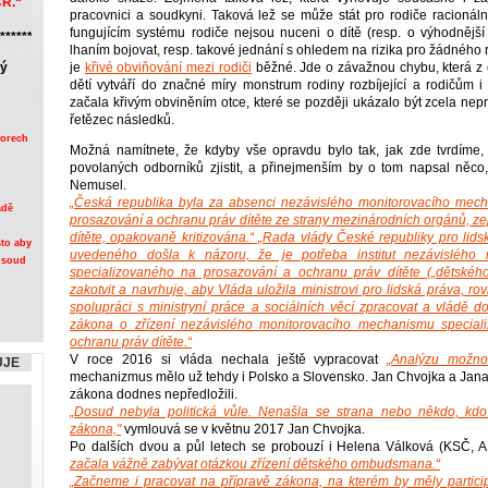
ČR.“
pracovnici a soudkyni. Taková lež se může stát pro rodiče racionáln
fungujícím systému rodiče nejsou nuceni o dítě (resp. o výhodnější 
******
lhaním bojovat, resp. takové jednání s ohledem na rizika pro žádného
ký
je
křivé obviňování mezi rodiči
běžné. Jde o závažnou chybu, která z
dětí vytváří do značné míry monstrum rodiny rozbíjející a rodičům i
začala křivým obviněním otce, které se později ukázalo být zcela nepra
řetězec následků.
porech
Možná namítnete, že kdyby vše opravdu bylo tak, jak zde tvrdíme
povolaných odborníků zjistit, a přinejmenším by o tom napsal něco, 
Nemusel.
„Česká republika byla za absenci nezávislého monitorovacího mec
adě
prosazování a ochranu práv dítěte ze strany mezinárodních orgánů, 
dítěte, opakovaně kritizována.“ „Rada vlády České republiky pro lid
sto aby
uvedeného došla k názoru, že je potřeba institut nezávislého
i soud
specializovaného na prosazování a ochranu práv dítěte („dětskéh
zakotvit a navrhuje, aby Vláda uložila ministrovi pro lidská práva, rovn
spolupráci s ministryní práce a sociálních věcí zpracovat a vládě d
zákona o zřízení nezávislého monitorovacího mechanismu special
ochranu práv dítěte.“
V roce 2016 si vláda nechala ještě vypracovat
„Analýzu možnos
UJE
mechanizmus mělo už tehdy i Polsko a Slovensko. Jan Chvojka a Ja
zákona dodnes nepředložili.
„Dosud nebyla politická vůle. Nenašla se strana nebo někdo, kdo b
zákona,"
vymlouvá se v květnu 2017 Jan Chvojka.
Po dalších dvou a půl letech se probouzí i Helena Válková (KSČ, 
začala vážně zabývat otázkou zřízení dětského ombudsmana.“
„Začneme i pracovat na přípravě zákona, na kterém by měly particip