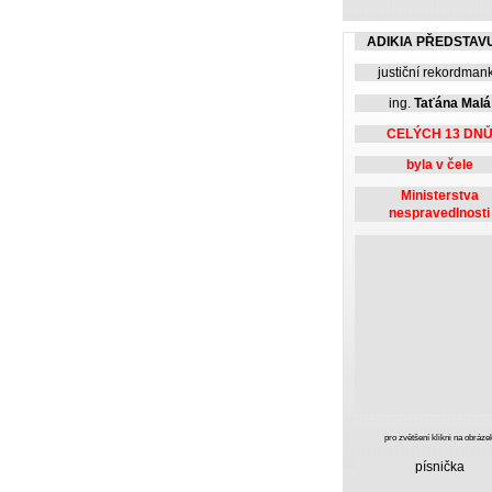
ADIKIA PŘEDSTAV
justiční rekordman
ing.
Taťána Malá
CELÝCH 13 DN
byla v čele
Ministerstva
nespravedlnosti
pro zvětšení klikni na obráze
písnička