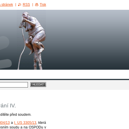
 stránek
RSS
Tisk
ání IV.
 dítěte před soudem.
304/13
a
I. US 3305/13
, která
Okresním soudu a na OSPODu v