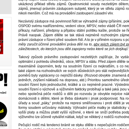
ukázkový příklad střetu zájmů. Opatrovnické soudy nezletilým dětem, 
zájmů, jmenují právním zástupcem subjekt, který je ve střetu zájmů ro
nikoli menším. Což má na provádění zastoupení zásadní vliv.
Nezávislý zástupce má povinnost řídit se výhradně zájmy (přáními, p
OSPOD svému nadřízenému, vedení obce, MPSV, nebo vládě ČR nemůže
příkazy, nařízení, předpisy a přijatou státní politiku kašle, protože se 
Právě naopak. Zájem dítěte se tak stává nejméně rozhodným zájme
právní zástupce v řízení před soudem řídí. A to je v přímém rozporu s 
měly zaručit účinné provádění práva dětí na to,
aby jejich zájem byl 
záležitostech, do kterých jsou děti zapojeny nebo které se jich dotýkají.
Takový způsob právního zastupování nezletilých zajišťuje, že vyd
optimální z pohledu úředníků, obce, MPSV a státu. Před zájem dítěte s
maximálně úsporném, tedy na soudním řízení co nejkratším, s co n
také zájem na rozhodnutích ve svých důsledcích pro stát nejlevnějšíc
poměrů byly vypláceny co nejnižší dávky. (Rozvod obvykle znamená dv
jedněch, zvýšení nákladů na dopravu, atd.) Prioritou samotného úře
soudní řízení bylo jednoduché, krátké a co nejméně pracné. Výslednic
soudní řízení o výchově a výživném fakticky probíhají a také jaká jsou
nebo společná péče rodičů o děti po rozvodu je obvykle nejvíce ná
domácnosti s dětmi, které je třeba dávkami i jinak podporovat. Na ro
úřady a soud „páky,“ protože na represi směřovanou i proti dítěti je veř
formy soudem určovány málokdy. Výhradní péče matky je statisticky v
vyšší platy a můžou platit vyšší výživné, o které se sníží potřeba p
výživného lze účinně vytvářet nátlak, když se některý z rodičů rozhodne 
Pečující rodič má tendenci bránit ve styku dítěte s nepečujícím rodičem,