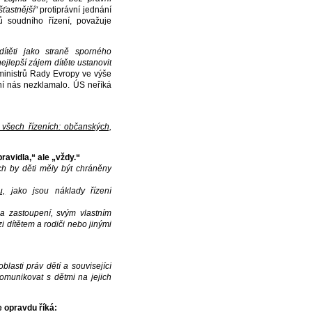
šťastnější“
protiprávní jednání
ů soudního řízení, považuje
ítěti jako straně sporného
jlepší zájem dítěte ustanovit
ministrů Rady Evropy ve výše
ní nás nezklamalo. ÚS neříká
 všech řízeních: občanských,
avidla,“ ale „vždy.“
ch by děti měly být chráněny
u,
jako jsou náklady řízení
 a zastoupení, svým vlastním
i dítětem a rodiči nebo jinými
blasti práv dětí a související
omunikovat s dětmi na jejich
 opravdu říká: