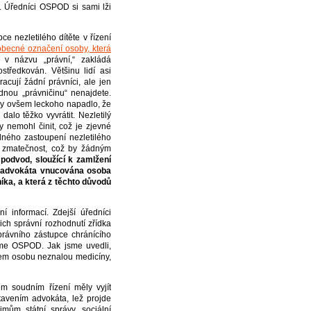
. Úředníci OSPOD si sami lži
 nezletilého dítěte v řízení
 obecné označení osoby, která
v názvu „právní,“ zakládá
tředkován. Většinu lidí asi
cují žádní právníci, ale jen
nou „právničinu“ nenajdete.
y ovšem leckoho napadlo, že
alo těžko vyvrátit. Nezletilý
 nemohl činit, což je zjevné
dného zastoupení nezletilého
 zmatečnost, což by žádným
e
podvod, sloužící k zamlžení
o advokáta vnucována osoba
níka, a která z těchto důvodů
informací. Zdejší úředníci
ich správní rozhodnutí zřídka
 právního zástupce chránícího
jeme OSPOD. Jak jsme uvedli,
ařem osobu neznalou medicíny,
m soudním řízení měly vyjít
tavením advokáta, lež projde
mům státní správy, sociální