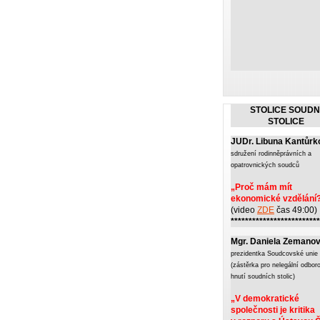
STOLICE SOUDN
STOLICE
JUDr. Libuna Kantůrk
sdružení rodinněprávních a
opatrovnických soudců
„Proč mám mít
ekonomické vzdělání
(video
ZDE
čas 49:00)
*************************
Mgr. Daniela Zemano
prezidentka Soudcovské unie
(zástěrka pro nelegální odbor
hnutí soudních stolic)
„V demokratické
společnosti je kritika