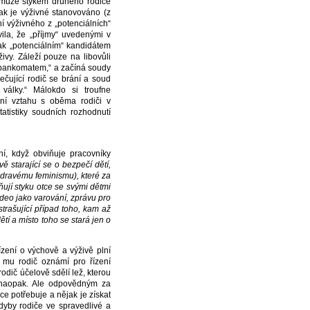
é může stykem druhého rodiče
jak je výživné stanovováno (z
í výživného z „potenciálních“
ila, že „příjmy“ uvedenými v
tak „potenciálním“ kandidátem
ivy. Záleží pouze na libovůli
 bankomatem,“ a začíná soudy
ečující rodič se brání a soud
války.“ Málokdo si troufne
ní vztahu s oběma rodiči v
atistiky soudních rozhodnutí
ní, když obviňuje pracovníky
vě starající se o bezpečí dětí,
 zdravému feminismu), které za
jí styku otce se svými dětmi
deo jako varování, zprávu pro
strašující případ toho, kam až
tí a místo toho se stará jen o
zení o výchově a výživě plní
ž mu rodič oznámí pro řízení
odič účelově sdělí lež, kterou
y naopak. Ale odpovědným za
e potřebuje a nějak je získat
Kdyby rodiče ve spravedlivé a