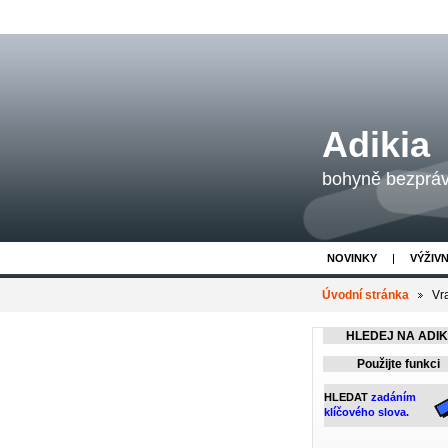
Adikia
bohyně bezpráví
NOVINKY
VÝŽIV
Úvodní stránka
Vr
HLEDEJ NA ADIKI
Použijte funkci
HLEDAT
zadáním
klíčového slova.