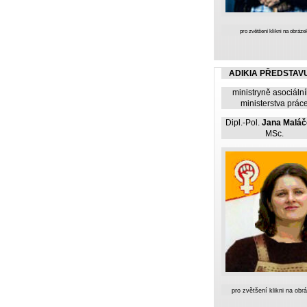
pro zvětšení klikni na obráze
ADIKIA PŘEDSTAV
ministryně asociáln
ministerstva prác
Dipl.-Pol.
Jana Malá
MSc.
pro zvětšení klikni na obr