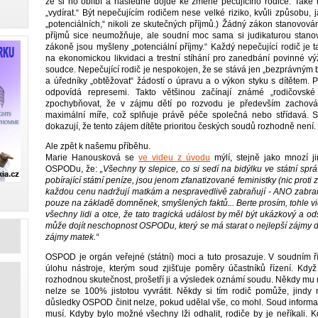
že si ho oblíbí a následně dojde ke změně pečujícího rodiče. Tak
„vydírat.“ Být nepečujícím rodičem nese velké riziko, kvůli způsobu, 
„potenciálních,“ nikoli ze skutečných příjmů.) Žádný zákon stanovován
příjmů sice neumožňuje, ale soudní moc sama si judikaturou stanov
zákoně jsou myšleny „potenciální příjmy.“ Každý nepečující rodič je 
na ekonomickou likvidaci a trestní stíhání pro zanedbání povinné výž
soudce. Nepečující rodič je nespokojen, že se stává jen „bezprávným
a úředníky „obtěžovat“ žádostí o úpravu a o výkon styku s dítětem. P
odpovídá represemi. Takto většinou začínají známé „rodičovské 
zpochybňovat, že v zájmu dětí po rozvodu je především zachová
maximální míře, což splňuje právě péče společná nebo střídavá. St
dokazují, že tento zájem dítěte prioritou českých soudů rozhodně není.
Ale zpět k našemu příběhu.
Marie Hanousková se
ve videu z úvodu
mýlí, stejně jako mnozí ji
OSPODu, že:
„Všechny ty slepice, co si sedí na bidýlku ve státní sprá
pobírající státní peníze, jsou jenom zfanatizované feministky (nic proti
každou cenu nadržují matkám a nespravedlivě zabraňují - ANO zabraňu
pouze na základě domněnek, smyšlených faktů... Berte prosím, tohle vi
všechny lidi a otce, že tato tragická událost by měl být ukázkový a od
může dojít neschopnost OSPODu, který se má starat o nejlepší zájmy dě
zájmy matek.“
OSPOD je orgán veřejné (státní) moci a tuto prosazuje. V soudním ří
úlohu nástroje, kterým soud zjišťuje poměry účastníků řízení. Kdy
rozhodnou skutečnost, prošetří ji a výsledek oznámí soudu. Někdy mu r
nelze se 100% jistotou vyvrátit. Někdy si tím rodič pomůže, jind
důsledky OSPOD činit nelze, pokud udělal vše, co mohl. Soud informac
musí. Kdyby bylo možné všechny lži odhalit, rodiče by je neříkali. 