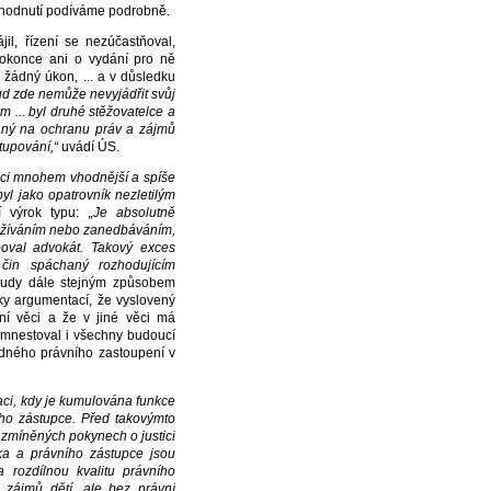
zhodnutí podíváme podrobně.
jil, řízení se nezúčastňoval,
dokonce ani o vydání pro ně
 žádný úkon, ... a v důsledku
ud zde nemůže nevyjádřit svůj
 ... byl druhé stěžovatelce a
vaný na ochranu práv a zájmů
tupování,“
uvádí ÚS.
aci mnohem vhodnější a spíše
yl jako opatrovník nezletilým
í výrok typu:
„Je absolutně
neužíváním nebo zanedbáváním,
val advokát. Takový exces
čin spáchaný rozhodujícím
oudy dále stejným způsobem
ky argumentací, že vyslovený
í věci a že v jiné věci má
amnestoval i všechny budoucí
ádného právního zastoupení v
aci, kdy je kumulována funkce
ního zástupce. Před takovýmto
 zmíněných pokynech o justici
íka a právního zástupce jsou
a rozdílnou kvalitu právního
 zájmů dětí, ale bez právní