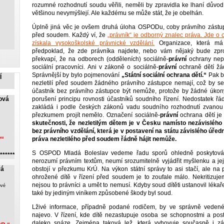
rozumné rozhodnutí soudu věřili, neměli by zpravidla ke lhaní důvod
většinou nevymýšlejí. Ale každému se může stát, že je obelhán.
Úplně jiná věc je ovšem druhá úloha OSPODu, coby právního zástupce
před soudem. Každý ví, že
„právník“ je odborný znalec práva. Jde o
získala vysokoškolské právnické vzdělání.
Organizace, která má 
předpoklad, že zde právníka najdete, nebo vám nějaký bude zpros
překvapí, že na odborech (odděleních) sociálně-
právní
ochrany nepra
sociální pracovníci. Ani v zákoně o sociálně-
právní
ochraně dětí žád
Správnější by bylo pojmenování
„Státní sociální ochrana dětí.“
Pak b
Í
nezletilí před soudem žádného právního zástupce nemají, což by se d
účastník bez právního zástupce být nemůže, protože by žádné úkony
ová
porušení principu rovnosti účastníků soudního řízení. Nedostatek řá
zakládá i podle českých zákonů vadu soudního rozhodnutí zvanou
přezkumem projít nemělo. Označení sociálně-
právní
ochrana dětí j
skutečnosti, že nezletilým dětem je v Česku namísto nezávisléh
bez právního vzdělání, která je v postavení na státu závislého úřed
?“
práva nezletilého před soudem řádně hájit nemůže.
S OSPOD Mladá Boleslav vedeme řadu sporů ohledně poskytování 
******
nerozumí právním textům, neumí srozumitelně vyjádřit myšlenku a jej
vá
obstojí v přezkumu KrÚ. Na výkon státní správy to asi stačí, ale na
ohrožené dítě v řízení před soudem je to zoufale málo. Nekritizu
nejsou to právníci a umět to nemusí. Kdyby soud dítěti ustanovil lék
ové
také by jediným viníkem způsobené škody byl soud.
Lživé informace, případně podané rodičem, by ve správně vedené
najevo. V řízení, kde dítě nezastupuje osoba se schopnostmi a pos
daleko snáze. Zejména taková lež, která vyhovuje současně i záj