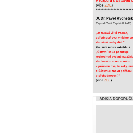
v rozporu s Ústavou 
(více
ZDE
)
*************************
JUDr. Pavel Rychets
Capo di Tutti Capi (šéf šéfů)
„Je taková vžitá tradice,
upřednostňovat v těchto s
skutečně matky dětí."
klausule rebus kokotibus
„
Ústavní soud posuzuje
rozhodnutí vydané na zákl
skutkového stavu starého
v průměru dva, tři roky, mí
ti účastníci znovu požádal
o přehodnocení.“
(více
ZDE
)
ADIKIA DOPORUČ