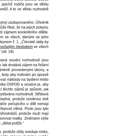
jejichž rodiče jsou ve střetu
vněž. A to ve střetu rozhodně
okyny) zastupovaného. Úředník
 říkat, že na jejich pokyny,
řídí zájmem konkrétního dítěte.
m ze všech, kterými se jeho
pokynem č. 1.
„Členské státy by
prvořadým hlediskem
ve všech
“
(str. 18)
ávaná soudní rozhodnutí jsou
e tak dostává zájem na řešení
ejméně provedenými úkony, a
h, tedy aby rodinám po úpravě
ojí náklady na bydlení místo
dníka OSPOD a soudce je, aby
í těchto zájmů je způsob, jak
 vydávána rozhodnutí. Střídavá
kladná, protože vzniknou dvě
diče pečujícího o dítě nemají
ejnost citlivá. Proto jsou tyto
ýhodnější, protože muži mají
odporovat matky. Změnami výše
„dělat potíže.“
 protože vždy existuje riziko,