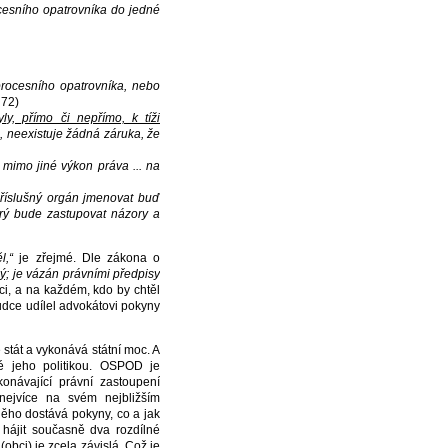
cesního opatrovníka do jedné
procesního opatrovníka, nebo
 72)
y, přímo či nepřímo, k tíži
, neexistuje žádná záruka, že
 mimo jiné výkon práva ... na
pří­slušný orgán jmenovat buď
rý bude zastupovat názory a
l,“
je zřejmé. Dle zákona o
ý;
je vázán právními předpisy
ci, a na každém, kdo by chtěl
udce udílel advokátovi pokyny
stát a vykonává státní moc. A
é jeho politikou. OSPOD je
návající právní zastoupení
nejvíce na svém nejbližším
něho dostává pokyny, co a jak
hájit současně dva rozdílné
obci) je zcela závislá. Což je