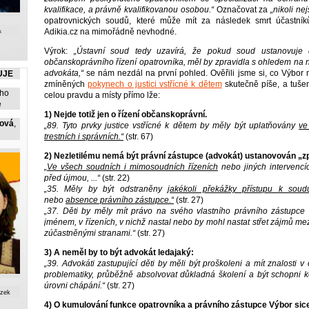
kvalifikace, a právně kvalifikovanou osobou.“
Označovat za
„nikoli nej
opatrovnických soudů, které může mít za následek smrt účastník
Adikia.cz na mimořádně nevhodné.
k
Výrok:
„Ústavní soud tedy uzavírá, že pokud soud ustanovuje d
občanskoprávního řízení opatrovníka, měl by zpravidla s ohledem na ne
advokáta,“
se nám nezdál na první pohled. Ověřili jsme si, co Výbor 
UJE
zmíněných
pokynech o justici vstřícné k dětem
skutečně píše, a tuše
ího
celou pravdu a místy přímo lže:
e
1) Nejde totiž jen o řízení občanskoprávní.
čová
,
„89. Tyto prvky justice vstřícné k dětem by měly být uplatňovány
ve
trestních i správních.“
(str. 67)
2) Nezletilému nemá být právní zástupce (advokát) ustanovován „zpr
„Ve všech soudních i mimosoudních řízeních
nebo jiných intervencí
před újmou, ...“
(str. 22)
„35. Měly by být odstraněny
jakékoli překážky přístupu k soud
nebo
absence právního zástupce.“
(str. 27)
„37. Děti by měly mít právo na svého vlastního právního zástupce
jménem, v řízeních, v nichž nastal nebo by mohl nastat střet zájmů mez
zúčastněnými stranami.“
(str. 27)
3) A neměl by to být advokát ledajaký:
„39. Advokáti zastupující děti by měli být proškoleni a mít znalosti v o
problematiky, průběžně absolvovat důkladná školení a být schopni k
úrovni chápání.“
(str. 27)
ázek
4) O kumulování funkce opatrovníka a právního zástupce Výbor sice