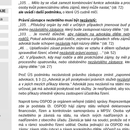
„105. ... Mělo by se však zamezit kombinování funkce advokáta a pro
osoby kvůli potenciálnímu střetu zájmů, který může nastat,“
(str. 72)
UJE
ale uvádí i další podmínku,
o které ÚS cudně mlčí.
ka
Právní zástupce nezletilého musí být
nezávislý:
„105. ...Příslušný orgán by měl v určitých případech jmenovat buď 
jiného
nezávislého zástupce,
který bude zastupovat názory dítěte.“
(str.
„103. ... Je rovněž důležité,
aby náklady na advokáta dítěte nebyl
Ů
rodičů.
Pokud advokáta platí rodiče, zejména v případech střetu zájmů
advokát bude schopen
nezávisle
hájit názory dítěte.“
(str. 72)
„46. ... Uplatňování zásad právního státu ve vztahu k dětem vyžaduje
spravedlivé řízení, včetně
nezávislé právní pomoci,
...“
(str. 52)
„42. V případech, kdy mají rodiče a děti protichůdné zájmy, by měl 
procesního opatrovníka, nebo obdobného
nezávislého zástupce,
kte
zájmy dítěte.“
(str. 27)
Proč ÚS podmínku nezávislosti právního zástupce zmínit
„zapomně
advokacii, § 3 (1)
„Advokát je při poskytování právních služeb
nezávisl
a v jejich mezích příkazy klienta.“
Advokáti jsou nezávislí na státní mo
určovat, jak má advokát poskytovat své služby. Je nepřípustné, aby so
nebo příkazy ohledně výkonu zastoupení účastníka řízení.
Naproti tomu OSPOD je orgánem veřejné (státní) správy. Reprezentuje 
zde je podstata lži. OSPOD hájí zájmy státu veřejně deklarovan
financován, řízen a kontrolován samosprávou a MPSV. Osoba vyko
nezletilého je závislá na státu, na všech svých nadřízených a 
k
nadřízeném z obecního úřadu. Závislá je také na soudci, protože od 
má v rámci soudního řízení udělat. Osoba jednající za OSPOD má 
zájmy: zájem státu (obce) a zájem konkrétního dítěte, přičemž na státu (