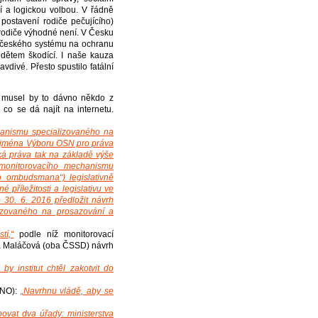
í a logickou volbou. V řádně
postavení rodiče pečujícího)
 rodiče výhodné není. V Česku
 českého systému na ochranu
 dětem škodící. I naše kauza
vdivé. Přesto spustilo fatální
, musel by to dávno někdo z
co se dá najít na internetu.
hanismu specializovaného na
zejména Výboru OSN pro práva
ská práva tak na základě výše
 monitorovacího mechanismu
o ombudsmana“) legislativně
é příležitosti a legislativu ve
o 30. 6. 2016 předložit návrh
izovaného na prosazování a
tí,“
podle níž monitorovací
na Maláčová (oba ČSSD) návrh
y institut chtěl zakotvit do
ANO):
„Navrhnu vládě, aby se
ovat dva úřady: ministerstva