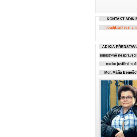
KONTAKT ADIKI
infoadikia@seznam
ADIKIA PŘEDSTAV
ministryně nespravedl
matka justiční maf
Mgr. Máňa Benešo