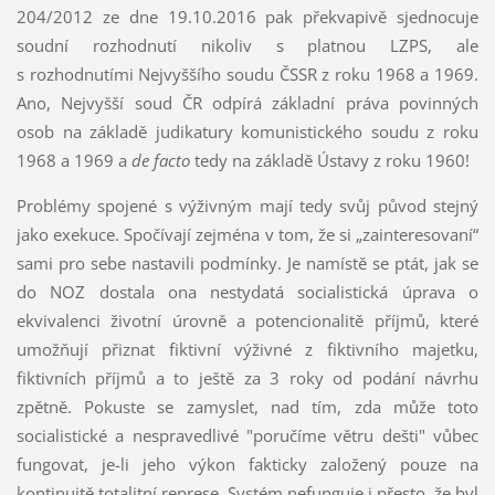
204/2012 ze dne 19.10.2016 pak překvapivě sjednocuje
soudní rozhodnutí nikoliv s platnou LZPS, ale
s rozhodnutími Nejvyššího soudu ČSSR z roku 1968 a 1969.
Ano, Nejvyšší soud ČR odpírá základní práva povinných
osob na základě judikatury komunistického soudu z roku
1968 a 1969 a
de facto
tedy na základě Ústavy z roku 1960!
Problémy spojené s výživným mají tedy svůj původ stejný
jako exekuce. Spočívají zejména v tom, že si „zainteresovaní“
sami pro sebe nastavili podmínky. Je namístě se ptát, jak se
do NOZ dostala ona nestydatá socialistická úprava o
ekvivalenci životní úrovně a potencionalitě příjmů, které
umožňují přiznat fiktivní výživné z fiktivního majetku,
fiktivních příjmů a to ještě za 3 roky od podání návrhu
zpětně. Pokuste se zamyslet, nad tím, zda může toto
socialistické a nespravedlivé "poručíme větru dešti" vůbec
fungovat, je-li jeho výkon fakticky založený pouze na
kontinuitě totalitní represe. Systém nefunguje i přesto, že byl