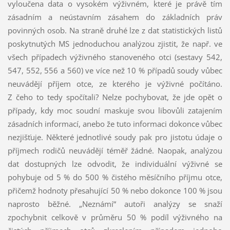
vyloučena data o vysokém výživném, které je právě tím
zásadním a neústavním zásahem do základních práv
povinných osob. Na straně druhé lze z dat statistických listů
poskytnutých MS jednoduchou analýzou zjistit, že např. ve
všech případech výživného stanoveného otci (sestavy 542,
547, 552, 556 a 560) ve více než 10 % případů soudy vůbec
neuvádějí příjem otce, ze kterého je výživné počítáno.
Z čeho to tedy spočítali? Nelze pochybovat, že jde opět o
případy, kdy moc soudní maskuje svou libovůli zatajením
zásadních informací, anebo že tuto informaci dokonce vůbec
nezjišťuje. Některé jednotlivé soudy pak pro jistotu údaje o
příjmech rodičů neuvádějí téměř žádné. Naopak, analýzou
dat dostupných lze odvodit, že individuální výživné se
pohybuje od 5 % do 500 % čistého měsíčního příjmu otce,
přičemž hodnoty přesahující 50 % nebo dokonce 100 % jsou
naprosto běžné. „Neznámí“ autoři analýzy se snaží
zpochybnit celkově v průměru 50 % podíl výživného na