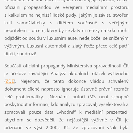
oficiální propagandou ve veřejném mediálním prostoru
s kalkulem na nejnižší lidské pudy, jakým je závist, stvořen
kult samoživitelky s dítětem současně s veřejným
nepřítelem – otcem, který by se zlatými řetězy na krku mohl
odjíždět od soudu v luxusním autě, nedejbože, se sníženým
výživným. Luxusní automobil a zlatý řetěz přece celé patří
dítěti, soudruzi!
Součástí oficiální propagandy Ministerstva spravedlnosti ČR
je účelově zavádějící Analýza aktuálních otázek výživného
(
ZDE
). Nejenom, že tento dokonce vládou schválený
dokument cíleně naprosto ignoruje ústavně právní rozměr
celé problematiky. „Neznámí“ autoři (MS není schopné
poskytnout informaci, kdo analýzu zpracoval) vyselektovali a
zpracovali pouze data „vhodná“ k mediální prezentaci,
abychom se dozvěděli, že nejčastější výživné v ČR je
přiznáno ve výši 2.000,- Kč. Ze zpracování však byla