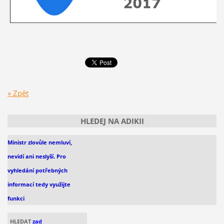
« Zpět
HLEDEJ NA ADIKII
Ministr zlovůle nemluví,
nevidí
ani
neslyší. Pro
vyhledání
potřebných
informací
tedy využijte
funkci
HLEDAT
zad