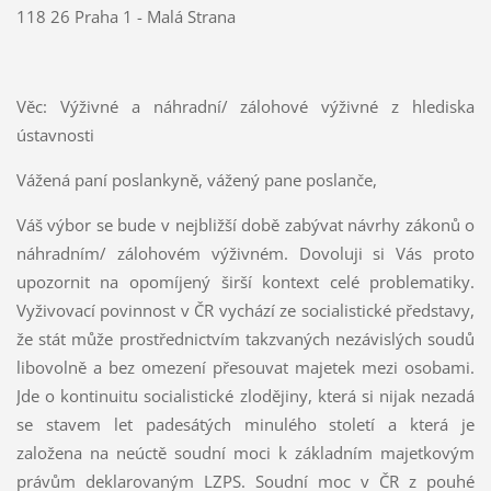
118 26 Praha 1 - Malá Strana
Věc: Výživné a náhradní/ zálohové výživné z hlediska
ústavnosti
Vážená paní poslankyně, vážený pane poslanče,
Váš výbor se bude v nejbližší době zabývat návrhy zákonů o
náhradním/ zálohovém výživném. Dovoluji si Vás proto
upozornit na opomíjený širší kontext celé problematiky.
Vyživovací povinnost v ČR vychází ze socialistické představy,
že stát může prostřednictvím takzvaných nezávislých soudů
libovolně a bez omezení přesouvat majetek mezi osobami.
Jde o kontinuitu socialistické zlodějiny, která si nijak nezadá
se stavem let padesátých minulého století a která je
založena na neúctě soudní moci k základním majetkovým
právům deklarovaným LZPS. Soudní moc v ČR z pouhé