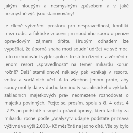
jakým hloupým a nesmyslným způsobem a v jaké
nesmyslné výši jsou stanovovány!
Je cílené vytvoření prostoru pro nespravedlnost, konflikt
mezi rodiči a faktické vnucení jim soudního sporu o peníze
opravdovým zájmem dítěte. Hrubým odhadem lze
vypočítat, že úporná snaha moci soudní udržet ve své moci
toto rozhodování vyjde spolu s trestním řízením a vězněním
jenom resort „spravedlnosti“ na téměř miliardu korun
ročně? Další stamilionové náklady pak vznikají v resortu
vnitra a sociálních věcí. A to všechno jenom proto, aby
soudy mohly dále v duchu kontinuity socialistického výkladu
základních majetkových práv neomezeně rozhodovat o
majetku povinných. Ptejte se, prosím, spolu s čl. 4 odst. 4
LZPS po podstatě a smyslu právní úpravy, která fakticky za
miliardu ročně podle „Analýzy“v údajně podstatě přiznává
výživné ve výši 2.000,- Kč měsíčně na jedno dítě. Vše by bylo