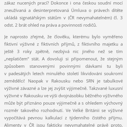
zákaz nucených prací? Dokonce i ona českou soudní mocí
zneužívaná a desinterpretovaná Úmluva o právech dítěte
ukládá signatářským státům v (ČR nevymahatelném) čl. 3
odst. 2 brát ohled na práva a povinnosti rodičů.
Je naprosto zřejmé, že člověku, kterému bylo vyměřeno
fiktivní výživné z fiktivních příjmů, z fiktivního majetku a
ještě 3 roky zpětně, nezbývá nic jiného než se tím
„neplatičem“ stát. A dovoluji si připomenout, že stejným
způsobem stanovenými povinnými dávkami tu byli
v padesátých letech minulého století likvidováni soukromí
zemědělci! Naopak v Rakousku nebo SRN je tabulkové
výživné závazné a lze jej zvýšit výjimečně. Takzvané luxusní
výživné v Rakousku ve výši dvojnásobku běžného výživného
může být přiznáno pouze výjimečně a s ohledem výchovný
rozměr takového rozhodnutí. Ve Velké Británii se výživné
vypočítává pevnou kalkulací z týdenního čistého příjmu.
Alimenty v ČR jsou fakticky nevymahatelné právě proto,