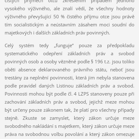
čistých příjmech otců zkreslením případem jednoho
vysokého výživného, ale znalí vědí, že všechny hodnoty
výživného převyšující 50 % čistého příjmu otce jsou právě
tím socialistickým a neústavním zásahem moci soudní do
majetkových i dalších základních práv povinných.
Celý systém tedy „funguje“ pouze za předpokladu
systematického odepření základních práv a svobod
povinných osob a osoby vězněné podle § 196 t.z. jsou toliko
oběti absence deklarovaného právního státu, neboť jsou
trestány za neplnění povinnosti, která jim nebyla stanovena
podle pravidel daných Listinou základních práv a svobod.
Povinnosti mohou být podle čl. 4 LZPS stanoveny pouze při
zachování základních práv a svobod, jejichž meze mohou
být určeny pouze zákonem tak, že platí pro všechny případy
stejně. Zkuste se zamyslet, který zákon určuje meze
svobodného nakládání s majetkem, který zákon určuje meze
práva na svobodnou volbu povolání a který zákon omezuje