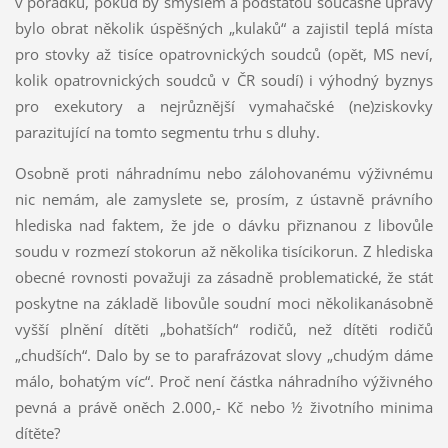
v pořádku, pokud by smyslem a podstatou současné úpravy
bylo obrat několik úspěšných „kulaků“ a zajistil teplá místa
pro stovky až tisíce opatrovnických soudců (opět, MS neví,
kolik opatrovnických soudců v ČR soudí) i výhodný byznys
pro exekutory a nejrůznější vymahačské (ne)ziskovky
parazitující na tomto segmentu trhu s dluhy.
Osobně proti náhradnímu nebo zálohovanému výživnému
nic nemám, ale zamyslete se, prosím, z ústavně právního
hlediska nad faktem, že jde o dávku přiznanou z libovůle
soudu v rozmezí stokorun až několika tisícikorun. Z hlediska
obecné rovnosti považuji za zásadně problematické, že stát
poskytne na základě libovůle soudní moci několikanásobně
vyšší plnění dítěti „bohatších“ rodičů, než dítěti rodičů
„chudších“. Dalo by se to parafrázovat slovy „chudým dáme
málo, bohatým víc“. Proč není částka náhradního výživného
pevná a právě oněch 2.000,- Kč nebo ½ životního minima
dítěte?