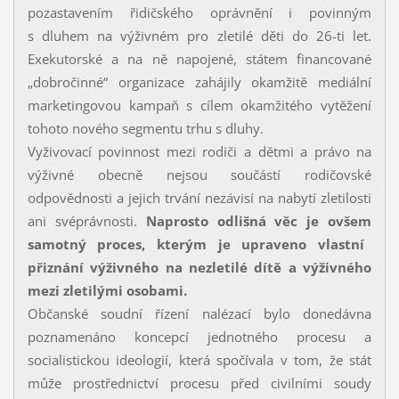
pozastavením řidičského oprávnění i povinným
s dluhem na výživném pro zletilé děti do 26-ti let.
Exekutorské a na ně napojené, státem financované
„dobročinné“ organizace zahájily okamžitě mediální
marketingovou kampaň s cílem okamžitého vytěžení
tohoto nového segmentu trhu s dluhy.
Vyživovací povinnost mezi rodiči a dětmi a právo na
výživné obecně nejsou součástí rodičovské
odpovědnosti a jejich trvání nezávisí na nabytí zletilosti
ani svéprávnosti.
Naprosto odlišná věc je ovšem
samotný proces, kterým je upraveno vlastní
přiznání výživného na nezletilé dítě a výživného
mezi zletilými osobami.
Občanské soudní řízení nalézací bylo donedávna
poznamenáno koncepcí jednotného procesu a
socialistickou ideologií, která spočívala v tom, že stát
může prostřednictví procesu před civilními soudy