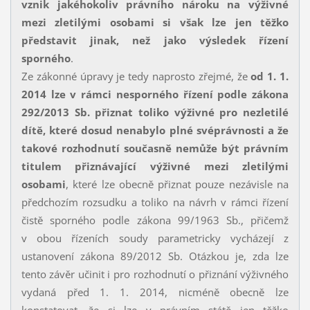
vznik jakéhokoliv právního nároku na výživné
mezi zletilými osobami si však lze jen těžko
představit jinak, než jako výsledek řízení
sporného
.
Ze zákonné úpravy je tedy naprosto zřejmé, že
od 1. 1.
2014 lze v rámci nesporného řízení podle zákona
292/2013 Sb. přiznat toliko výživné pro nezletilé
dítě, které dosud nenabylo plné svéprávnosti a že
takové rozhodnutí současně nemůže být právním
titulem přiznávající výživné mezi zletilými
osobami
, které lze obecně přiznat pouze nezávisle na
předchozím rozsudku a toliko na návrh v rámci řízení
čistě sporného podle zákona 99/1963 Sb., přičemž
v obou řízeních soudy parametricky vycházejí z
ustanovení zákona 89/2012 Sb. Otázkou je, zda lze
tento závěr učinit i pro rozhodnutí o přiznání výživného
vydaná před 1. 1. 2014, nicméně obecně lze
konstatovat, že si lze v právním státě jen těžko