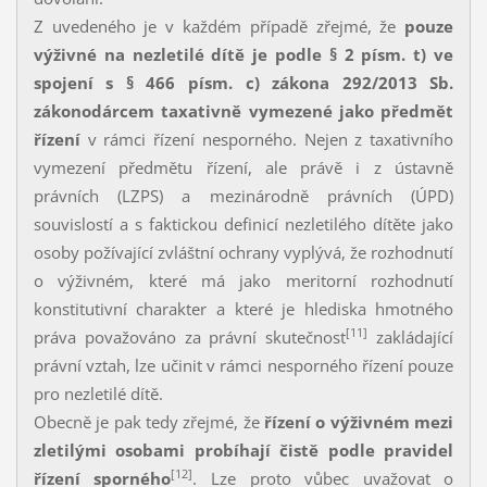
Z uvedeného je v každém případě zřejmé, že
pouze
výživné na nezletilé dítě je podle
§ 2 písm. t) ve
spojení s § 466 písm. c)
zákona 292/2013 Sb.
zákonodárcem taxativně vymezené jako předmět
řízení
v rámci řízení nesporného. Nejen z taxativního
vymezení předmětu řízení, ale právě i z ústavně
právních (LZPS) a mezinárodně právních (ÚPD)
souvislostí a s faktickou definicí nezletilého dítěte jako
osoby požívající zvláštní ochrany vyplývá, že rozhodnutí
o výživném, které má jako meritorní rozhodnutí
konstitutivní charakter a které je hlediska hmotného
[11]
práva považováno za právní skutečnost
zakládající
právní vztah, lze učinit v rámci nesporného řízení pouze
pro nezletilé dítě.
Obecně je pak tedy zřejmé, že
řízení o výživném mezi
zletilými osobami probíhají čistě podle pravidel
[12]
řízení sporného
. Lze proto vůbec uvažovat o