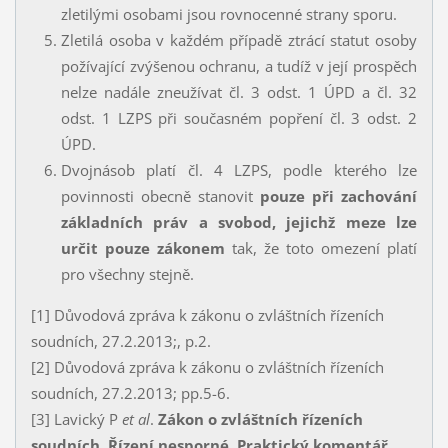
zletilými osobami jsou rovnocenné strany sporu.
Zletilá osoba v každém případě ztrácí statut osoby
požívající zvýšenou ochranu, a tudíž v její prospěch
nelze nadále zneužívat čl. 3 odst. 1 ÚPD a čl. 32
odst. 1 LZPS při současném popření čl. 3 odst. 2
ÚPD.
Dvojnásob platí čl. 4 LZPS, podle kterého lze
povinnosti obecně stanovit
pouze při zachování
základních práv a svobod, jejichž meze lze
určit pouze zákonem
tak, že toto omezení platí
pro všechny stejně.
[1] Důvodová zpráva k zákonu o zvláštních řízeních
soudních, 27.2.2013;, p.2.
[2] Důvodová zpráva k zákonu o zvláštních řízeních
soudních, 27.2.2013; pp.5-6.
[3] Lavický P
et al
.
Zákon o zvláštních řízeních
soudních. Řízení nesporné. Praktický komentář.