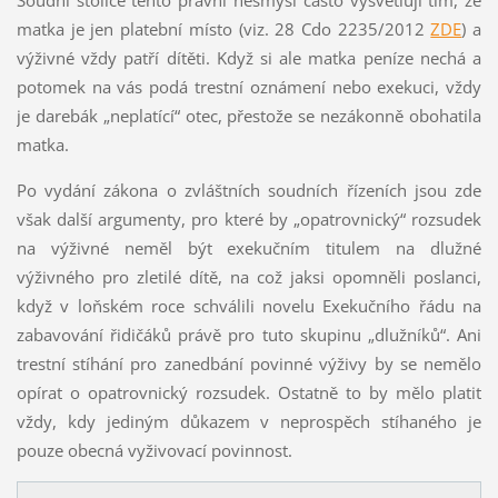
Soudní stolice tento právní nesmysl často vysvětlují tím, že
matka je jen platební místo (viz. 28 Cdo 2235/2012
ZDE
) a
výživné vždy patří dítěti. Když si ale matka peníze nechá a
potomek na vás podá trestní oznámení nebo exekuci, vždy
je darebák „neplatící“ otec, přestože se nezákonně obohatila
matka.
Po vydání zákona o zvláštních soudních řízeních jsou zde
však další argumenty, pro které by „opatrovnický“ rozsudek
na výživné neměl být exekučním titulem na dlužné
výživného pro zletilé dítě, na což jaksi opomněli poslanci,
když v loňském roce schválili novelu Exekučního řádu na
zabavování řidičáků právě pro tuto skupinu „dlužníků“. Ani
trestní stíhání pro zanedbání povinné výživy by se nemělo
opírat o opatrovnický rozsudek. Ostatně to by mělo platit
vždy, kdy jediným důkazem v neprospěch stíhaného je
pouze obecná vyživovací povinnost.