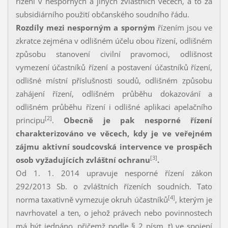
řízení v nesporných a jiných zvláštních věcech, a to za
subsidiárního použití občanského soudního řádu.
Rozdíly mezi nesporným a sporným
řízením jsou ve
zkratce zejména v odlišném účelu obou řízení, odlišném
způsobu stanovení civilní pravomoci, odlišnost
vymezení účastníků řízení a postavení účastníků řízení,
odlišné místní příslušnosti soudů, odlišném způsobu
zahájení řízení, odlišném průběhu dokazování a
odlišném průběhu řízení i odlišné aplikaci apelačního
[2]
principu
.
Obecně je pak nesporné řízení
charakterizováno ve věcech, kdy je ve veřejném
zájmu aktivní soudcovská intervence ve prospěch
[3]
osob vyžadujících zvláštní ochranu
.
Od 1. 1. 2014 upravuje nesporné řízení zákon
292/2013 Sb. o zvláštních řízeních soudních. Tato
[4]
norma taxativně vymezuje okruh účastníků
, kterým je
navrhovatel a ten, o jehož právech nebo povinnostech
má být jednáno, přičemž podle § 2 písm. t) ve spojení