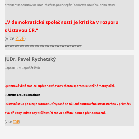
prezidentka Soudcovské unie (zástěrka pro nelegální odborové hnutí soudních stolic)
„V demokratické společnosti je kritika v rozporu
s Ústavou ČR.“
(více
ZDE
)
*******************************
JUDr. Pavel Rychetský
Capo di Tutti Capi (šéf šéfů)
„Je taková vžitá tradice, upřednostňovat v těchto sporech skutečně matky dětí."
klausule rebus kokotibus
„
Ústavní soud posuzuje rozhodnutí vydané na základě skutkového stavu starého v průměru
dva, tři roky, místo aby ti účastníci znovu požádali soud o přehodnocení.“
(více
ZDE
)