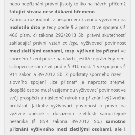
nebo nepřiznání právní jistoty toliko na návrh, přičemž
žalující strana nese důkazní břemeno
.
Zatímco rozhodnutí v nesporném řízení o výživném na
nezletilé dítě
je tedy podle § 2 písm. t) ve spojení s §
466 písm. c) zákona 292/2013 Sb. právní skutečností
zakládající právní vztah
ex lege
, vyživovací povinnost
mezi zletilými osobami, resp. výživné lze přiznat
ve
sporném řízení pouze na návrh, jestliže oprávněný není
schopen se sám živit podle § 910 odst. 1 ve spojení s §
911 zákon a 89/2012 Sb. Z podstaty sporného řízení i
slovního spojení „lze přiznat“ je naprosto zřejmé,
dospělá osoba musí vzájemnou vyživovací povinnost ve
svůj prospěch a následně nárok na přiznání výživného
prokázat. Jakkoliv vyživovací povinnost a právo na
výživné obecně s dosažením zletilosti samozřejmě
nezaniká (§ 859 zákona 89/2012 Sb.)
samotné
přiznání výživného mezi zletilými osobami, ale i