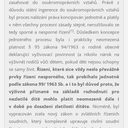
zasahovat do soukromoprávních vztahů. Právě z
důvodu státní ingerence do soukromoprávních vztahů
byl proces nalézání práva koncipován jednotně a platily
v něm všechny procesní zásady stejně, nerozlišovalo se
[1]
tedy sporné a nesporné řízení
. Důsledkem koncepce
jednotného procesu byla i prakticky neomezená
platnost § 95 zákona 94/1963 o rodině obecně
deklarující vyživovací povinnost (a nikoliv nárok na
výživné) rodičů vůči dětem, pokud děti nejsou schopny
se samy živit.
Řízení, které sice vždy neslo převážně
prvky řízení nesporného, tak probíhalo jednotně
podle zákona 99/ 1963 Sb. a i to byl důvod proto, že
výživné přiznané na základě rozhodnutí pro
nezletilé dítě mohlo platit neomezeně dále i
v době po dosažení zletilosti dítěte
. Nicméně, byl
vypracován zcela nový zákon o zvláštních řízeních
soudních, který komplexně upravuje civilní soudní