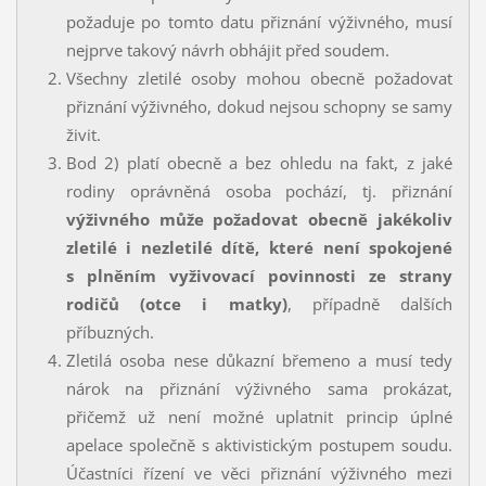
požaduje po tomto datu přiznání výživného, musí
nejprve takový návrh obhájit před soudem.
Všechny zletilé osoby mohou obecně požadovat
přiznání výživného, dokud nejsou schopny se samy
živit.
Bod 2) platí obecně a bez ohledu na fakt, z jaké
rodiny oprávněná osoba pochází, tj. přiznání
výživného může požadovat obecně jakékoliv
zletilé i nezletilé dítě, které není spokojené
s plněním vyživovací povinnosti ze strany
rodičů (otce i matky)
, případně dalších
příbuzných.
Zletilá osoba nese důkazní břemeno a musí tedy
nárok na přiznání výživného sama prokázat,
přičemž už není možné uplatnit princip úplné
apelace společně s aktivistickým postupem soudu.
Účastníci řízení ve věci přiznání výživného mezi