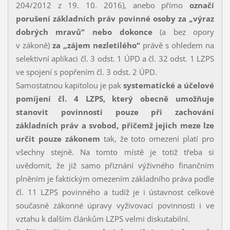
204/2012 z 19. 10. 2016), anebo přímo
označí
porušení základních práv povinné osoby za „výraz
dobrých mravů“ nebo dokonce
(a bez opory
v zákoně)
za „zájem nezletilého“
právě s ohledem na
selektivní aplikaci čl. 3 odst. 1 ÚPD a čl. 32 odst. 1 LZPS
ve spojení s popřením čl. 3 odst. 2 ÚPD.
Samostatnou kapitolou je pak
systematické a
účelové
pomíjení čl. 4 LZPS, který obecně umožňuje
stanovit povinnosti pouze při zachování
základních práv a svobod, přičemž jejich meze lze
určit pouze zákonem
tak, že toto omezení platí pro
všechny stejně. Na tomto místě je totiž třeba si
uvědomit, že již samo přiznání výživného finančním
plněním je faktickým omezením základního práva podle
čl. 11 LZPS povinného a tudíž je i ústavnost celkové
současné zákonné úpravy vyživovací povinnosti i ve
vztahu k dalším článkům LZPS velmi diskutabilní.