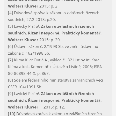
Wolters Kluwer 2
015; p. 2.
[4] Důvodová zpráva k zákonu o zvláštních řízeních
soudních, 27.2.2013; p.20.
[5] Lavický P
et al
.
Zákon o zvláštních řízeních
soudních. Řízení nesporné. Praktický komentář.
Wolters Kluwer 2
015; p. 20.
[6] Ústavní zákon č. 2/1993 Sb. ve znění ústavního
zákona č. 162/1998 Sb.
[7] Klíma K.
et
Outlá A., výklad čl. 32 Listiny in: Karel
Klíma a kol., Komentář k Ústavě a Listině, 2005; ISBN
80-86898-44-X, p. 867.
[8] Sdělení federálního ministerstva zahraničních věcí
ČSFR 104/1991 Sb.
[9] Lavický P
et al
.
Zákon o zvláštních řízeních
soudních. Řízení nesporné. Praktický komentář.
Wolters Kluwer 2
015; p. 12.
[10] Důvodová zpráva k zákonu o zvláštních řízeních