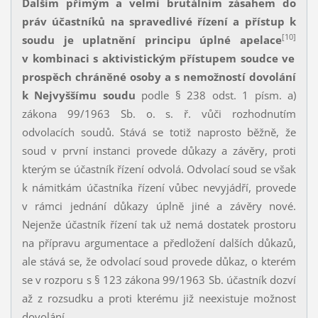
Dalším přímým a velmi brutálním zásahem do
práv účastníků na spravedlivé řízení a přístup k
[10]
soudu je uplatnění principu úplné apelace
v kombinaci s aktivistickým přístupem soudce ve
prospěch chráněné osoby a s nemožností dovolání
k Nejvyššímu soudu
podle § 238 odst. 1 písm. a)
zákona 99/1963 Sb. o. s. ř. vůči rozhodnutím
odvolacích soudů. Stává se totiž naprosto běžně, že
soud v první instanci provede důkazy a závěry, proti
kterým se účastník řízení odvolá. Odvolací soud se však
k námitkám účastníka řízení vůbec nevyjádří, provede
v rámci jednání důkazy úplně jiné a závěry nové.
Nejenže účastník řízení tak už nemá dostatek prostoru
na přípravu argumentace a předložení dalších důkazů,
ale stává se, že odvolací soud provede důkaz, o kterém
se v rozporu s § 123 zákona 99/1963 Sb. účastník dozví
až z rozsudku a proti kterému již neexistuje možnost
dovolání.