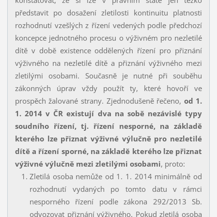
představit po dosažení zletilosti kontinuitu platnosti
rozhodnutí vzešlých z řízení vedených podle předchozí
koncepce jednotného procesu o výživném pro nezletilé
dítě v době existence oddělených řízení pro přiznání
výživného na nezletilé dítě a přiznání výživného mezi
zletilými osobami. Současně je nutné při souběhu
zákonných úprav vždy použít ty, které hovoří ve
prospěch žalované strany. Zjednodušeně řečeno,
od 1.
1. 2014 v ČR existují dva na sobě nezávislé typy
soudního řízení, tj. řízení nesporné, na základě
kterého lze přiznat výživné výlučně pro nezletilé
dítě a řízení sporné, na základě kterého lze přiznat
výživné výlučně mezi zletilými osobami
, proto:
Zletilá osoba nemůže od 1. 1. 2014 minimálně od
rozhodnutí vydaných po tomto datu v rámci
nesporného řízení podle zákona 292/2013 Sb.
odvozovat přiznání výživného. Pokud zletilá osoba