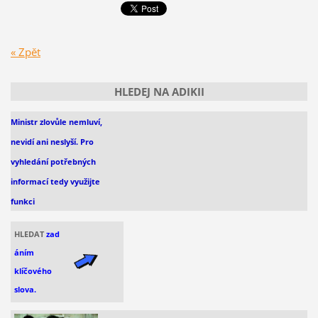
« Zpět
HLEDEJ NA ADIKII
Ministr zlovůle nemluví,
nevidí
ani
neslyší. Pro
vyhledání
potřebných
informací
tedy využijte
funkci
HLEDAT
zad
áním
klíčového
slova.