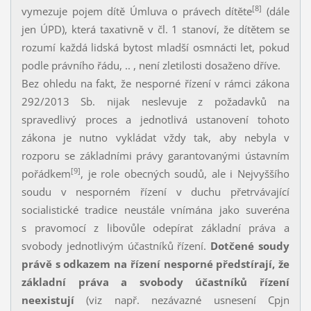
[8]
vymezuje pojem dítě Úmluva o právech dítěte
(dále
jen ÚPD), která taxativně v čl. 1 stanoví, že dítětem se
rozumí každá lidská bytost mladší osmnácti let, pokud
podle právního řádu, .. , není zletilosti dosaženo dříve.
Bez ohledu na fakt, že nesporné řízení v rámci zákona
292/2013 Sb. nijak neslevuje z požadavků na
spravedlivý proces a jednotlivá ustanovení tohoto
zákona je nutno vykládat vždy tak, aby nebyla v
rozporu se základními právy garantovanými ústavním
[9]
pořádkem
, je role obecných soudů, ale i Nejvyššího
soudu v nesporném řízení v duchu přetrvávající
socialistické tradice neustále vnímána jako suveréna
s pravomocí z libovůle odepírat základní práva a
svobody jednotlivým účastníků řízení.
Dotčené soudy
právě s odkazem na řízení nesporné předstírají, že
základní práva a svobody účastníků řízení
neexistují
(viz např. nezávazné usnesení Cpjn