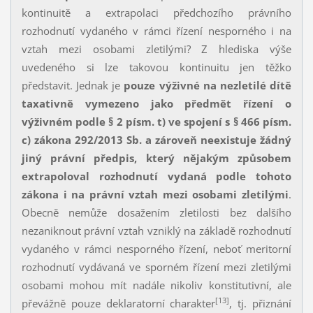
kontinuitě a extrapolaci předchozího právního
rozhodnutí vydaného v rámci řízení nesporného i na
vztah mezi osobami zletilými? Z hlediska výše
uvedeného si lze takovou kontinuitu jen těžko
představit. Jednak je
pouze výživné na nezletilé dítě
taxativně vymezeno jako předmět řízení o
výživném
podle
§ 2 písm. t) ve spojení s § 466 písm.
c)
zákona 292/2013 Sb. a zároveň neexistuje žádný
jiný právní předpis, který nějakým způsobem
extrapoloval rozhodnutí vydaná podle tohoto
zákona i na právní vztah mezi osobami zletilými
.
Obecně nemůže dosažením zletilosti bez dalšího
nezaniknout právní vztah vzniklý na základě rozhodnutí
vydaného v rámci nesporného řízení, neboť meritorní
rozhodnutí vydávaná ve sporném řízení mezi zletilými
osobami mohou mít nadále nikoliv konstitutivní, ale
[13]
převážně pouze deklaratorní charakter
, tj. přiznání