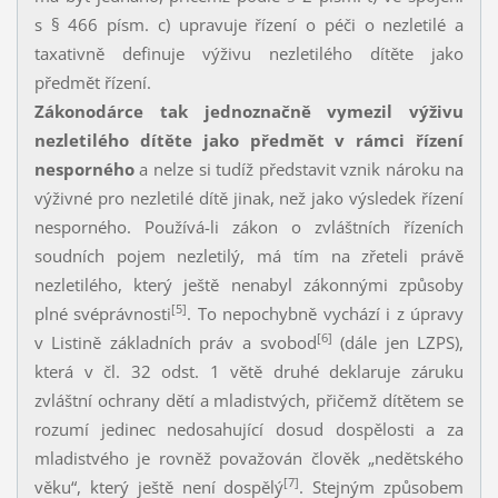
s § 466 písm. c) upravuje řízení o péči o nezletilé a
taxativně definuje výživu nezletilého dítěte jako
předmět řízení.
Zákonodárce tak jednoznačně vymezil výživu
nezletilého dítěte jako předmět v rámci řízení
nesporného
a nelze si tudíž představit vznik nároku na
výživné pro nezletilé dítě jinak, než jako výsledek řízení
nesporného. Používá-li zákon o zvláštních řízeních
soudních pojem nezletilý, má tím na zřeteli právě
nezletilého, který ještě nenabyl zákonnými způsoby
[5]
plné svéprávnosti
. To nepochybně vychází i z úpravy
[6]
v Listině základních práv a svobod
(dále jen LZPS),
která v čl. 32 odst. 1 větě druhé deklaruje záruku
zvláštní ochrany dětí a mladistvých, přičemž dítětem se
rozumí jedinec nedosahující dosud dospělosti a za
mladistvého je rovněž považován člověk „nedětského
[7]
věku“, který ještě není dospělý
. Stejným způsobem