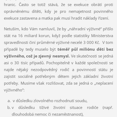
hranic. Často se totiž stává, že se exekuce obrátí proti
oprávněnému dítěti, kdy je pro nemajetnost povinného
exekuce zastavena a matka pak musí hradit náklady řízení.
Netuším, kdo Vám namluvil, že by „náhradní výživné“ přišlo
stát na 16 miliard korun, když podle statistiky Ministerstva
spravedlnosti činí průměrné výživné necelé 3 000 Kč. V tom
případě by tedy muselo být
téměř půl miliónu dětí bez
výživného, což je zjevný nesmysl.
Ve skutečnosti se jedná
asi o 30 tisíc případů. Pochopitelně v každé společnosti se
najde nějaký nezodpovědný rodič a povinností státu je
zajistit sociálně potřebným dětem jejich základní životní
potřeby. Musíme však rozlišovat, zda se jedná o „neplacení
výživného“:
v důsledku zlovolného rozhodnutí soudu,
v důsledku tíživé životní situace rodiče (např.
dlouhodobá nemoc či nezaměstnanost),