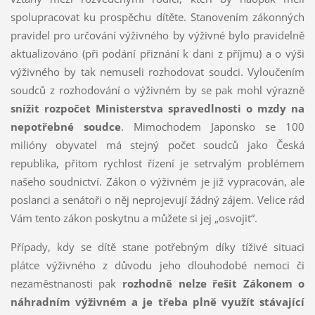
spolupracovat ku prospěchu dítěte. Stanovením zákonných
pravidel pro určování výživného by výživné bylo pravidelně
aktualizováno (při podání přiznání k dani z příjmu) a o výši
výživného by tak nemuseli rozhodovat soudci. Vyloučením
soudců z rozhodování o výživném by se pak mohl výrazně
snížit rozpočet Ministerstva spravedlnosti o mzdy na
nepotřebné soudce
. Mimochodem Japonsko se 100
milióny obyvatel má stejný počet soudců jako Česká
republika, přitom rychlost řízení je setrvalým problémem
našeho soudnictví. Zákon o výživném je již vypracován, ale
poslanci a senátoři o něj neprojevují žádný zájem. Velice rád
Vám tento zákon poskytnu a můžete si jej „osvojit“.
Případy, kdy se dítě stane potřebným díky tíživé situaci
plátce výživného z důvodu jeho dlouhodobé nemoci či
nezaměstnanosti pak
rozhodně nelze řešit Zákonem o
náhradním výživném a je třeba plně využít stávající