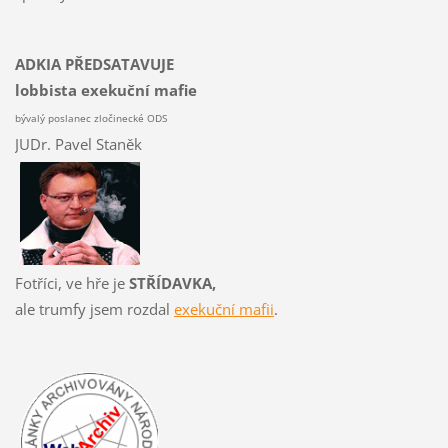
ADKIA PŘEDSATAVUJE
lobbista exekuční mafie
bývalý poslanec zločinecké ODS
JUDr. Pavel Staněk
Fotříci, ve hře je
STŘÍDAVKA,
ale trumfy jsem rozdal
exekuční mafii
.