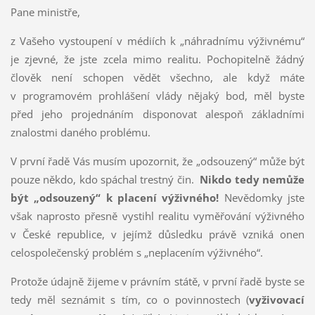
Pane ministře,
z Vašeho vystoupení v médiích k „náhradnímu výživnému“
je zjevné, že jste zcela mimo realitu. Pochopitelně žádný
člověk není schopen vědět všechno, ale když máte
v programovém prohlášení vlády nějaký bod, měl byste
před jeho projednáním disponovat alespoň základními
znalostmi daného problému.
V první řadě Vás musím upozornit, že „odsouzený“ může být
pouze někdo, kdo spáchal trestný čin.
Nikdo tedy nemůže
být „odsouzený“ k placení výživného!
Nevědomky jste
však naprosto přesně vystihl realitu vyměřování výživného
v České republice, v jejímž důsledku právě vzniká onen
celospolečenský problém s „neplacením výživného“.
Protože údajně žijeme v právním státě, v první řadě byste se
tedy měl seznámit s tím, co o povinnostech (
vyživovací