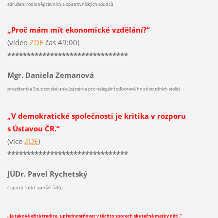
sdružení rodinněprávních a opatrovnických soudců
„Proč mám mít ekonomické vzdělání?“
(video
ZDE
čas 49:00)
*******************************
Mgr. Daniela Zemanová
prezidentka Soudcovské unie (zástěrka pro nelegální odborové hnutí soudních stolic)
„V demokratické společnosti je kritika v rozporu
s Ústavou ČR.“
(více
ZDE
)
*******************************
JUDr. Pavel Rychetský
Capo di Tutti Capi (šéf šéfů)
„Je taková vžitá tradice, upřednostňovat v těchto sporech skutečně matky dětí."