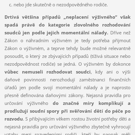
nebo jde skutečně o nezodpovědného rodiče.
Drtivá většina případů „neplacení výživného“ však
spadá právě do kategorie zlovolného rozhodování
soudců jen podle jejich momentální nálady.
Dříve než
Zákon o náhradním výživném je tedy potřeba přijmout
Zákon o výživném, a teprve tehdy bude možné relevantně
posoudit, o který ze zbývajících případů (tíživá situace nebo
nezodpovědnost rodiče) se jedná. O výživném by dokonce
vůbec nemuseli rozhodovat soudci
, kdy ani o výši
daňové povinnosti nerozhodují zaměstnanci finančních
úřadů jen podle svojí momentální nálady a je naprosto
přesně definována daňovými zákony. Nejasná pravidla pro
určování výživného
do značné míry komplikují a
prodlužují soudní spory při svěřování dětí do péče po
rozvodu
. S přibývajícím věkem rostou životní potřeby děti a
nejasná pravidla pro určování výživného zbytečně vyhrocují
vztahy mezi rozvedenými rodiči, kteří by naopak měli