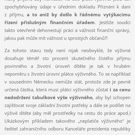
zpochybňovány údaje v úředním dokladu Přiznání k dani
z příjmu,
a to aniž by došlo k řádnému vytýkacímu
řízení příslušným finančním úřadem
. Jestliže soudci
takto otevřeně dehonestují práci a vážnost finanční správy,
jakou pak může mít vážnost u sprostých občanů?!
Za tohoto stavu tedy není nijak neobvyklé, že výživné
dosahuje téměř sto procent skutečného čistého příjmu
povinného a životní úroveň dítěte je tak v hrubém
nepoměru s životní úrovní plátce výživného. To se například
v sousedním Německu nemůže stát, protože zde je pevně
určená částka, která musí plátci výživného zůstat
i za cenu
nedodržení tabulkové výše výživného
, aby byl schopen
zajišťovat svoje základní životní potřeby a dále se podílet na
výživě dítěte (aby měl prostředky na cestu do práce apod.)
Ukázkovým příkladem takového „neplatiče výživného“ je
ředitel zahraničního odboru Kanceláře prezidenta republiky