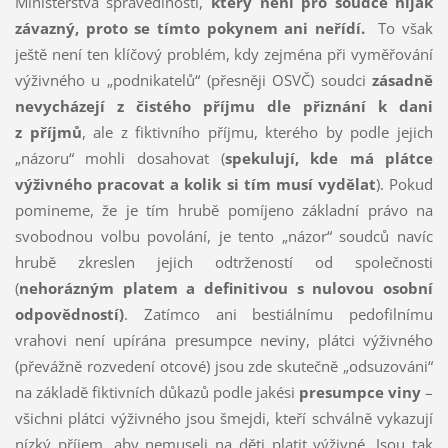
Ministerstva spravedlnosti,
který není pro soudce nijak
závazný, proto se tímto pokynem ani neřídí.
To však
ještě není ten klíčový problém, kdy zejména při vyměřování
výživného u „podnikatelů“ (přesněji OSVČ) soudci
zásadně
nevycházejí z čistého příjmu dle přiznání k dani
z příjmů
, ale z fiktivního příjmu, kterého by podle jejich
„názoru“ mohli dosahovat (
spekulují,
kde má plátce
výživného pracovat a kolik si tím musí vydělat
). Pokud
pomineme, že je tím hrubě pomíjeno základní právo na
svobodnou volbu povolání, je tento „názor“ soudců navíc
hrubě zkreslen jejich odtržeností od společnosti
(
nehorázným platem a definitivou s nulovou osobní
odpovědností)
. Zatímco ani bestiálnímu pedofilnímu
vrahovi není upírána presumpce neviny, plátci výživného
(převážně rozvedení otcové) jsou zde skutečně „odsuzováni“
na základě fiktivních důkazů podle jakési
presumpce viny
–
všichni plátci výživného jsou šmejdi, kteří schválně vykazují
nízký příjem, aby nemuseli na děti platit výživné. Jsou tak