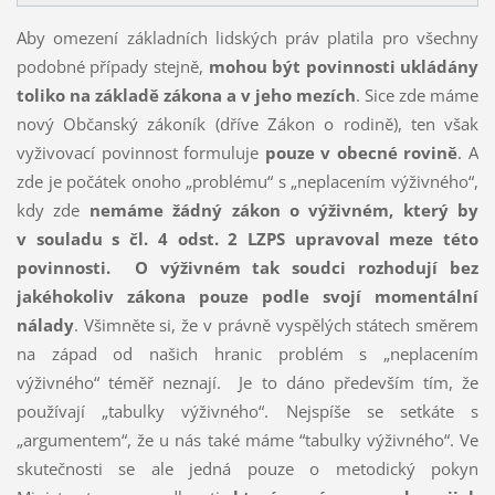
Aby omezení základních lidských práv platila pro všechny
podobné případy stejně,
mohou být povinnosti ukládány
toliko na základě zákona a v jeho mezích
. Sice zde máme
nový Občanský zákoník (dříve Zákon o rodině), ten však
vyživovací povinnost formuluje
pouze v obecné rovině
. A
zde je počátek onoho „problému“ s „neplacením výživného“,
kdy zde
nemáme žádný zákon o výživném, který by
v souladu s čl. 4 odst. 2 LZPS upravoval meze této
povinnosti. O výživném tak soudci rozhodují bez
jakéhokoliv zákona pouze podle svojí momentální
nálady
. Všimněte si, že v právně vyspělých státech směrem
na západ od našich hranic problém s „neplacením
výživného“ téměř neznají. Je to dáno především tím, že
používají „tabulky výživného“. Nejspíše se setkáte s
„argumentem“, že u nás také máme “tabulky výživného“. Ve
skutečnosti se ale jedná pouze o metodický pokyn