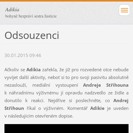
Adikia
bohyně bezpráví sestra Iusticie
Odsouzenci
30.01.2015 09:46
Ačkoliv se
Adikia
zařekla, že již pro rozvedené otce nebude
vyvíjet další aktivity, neboť si to pro svoji pasivitu absolutně
nezaslouží, mediální vystoupení
Andreje Střihouna
k náhradnímu výživnému jí opravdu nadzvedlo ze židle a
donutilo k reakci. Nejdříve si poslechněte, co
Andrej
Střihoun
říkal o výživném. Komentář
Adikie
je uveden
v následujícím otevřeném dopise.