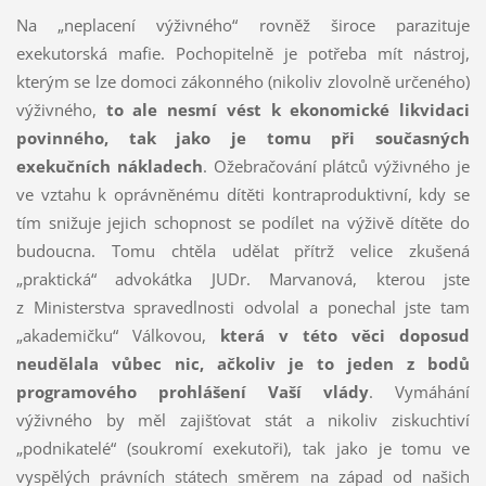
Na „neplacení výživného“ rovněž široce parazituje
exekutorská mafie. Pochopitelně je potřeba mít nástroj,
kterým se lze domoci zákonného (nikoliv zlovolně určeného)
výživného,
to ale nesmí vést k ekonomické likvidaci
povinného, tak jako je tomu při současných
exekučních nákladech
. Ožebračování plátců výživného je
ve vztahu k oprávněnému dítěti kontraproduktivní, kdy se
tím snižuje jejich schopnost se podílet na výživě dítěte do
budoucna. Tomu chtěla udělat přítrž velice zkušená
„praktická“ advokátka JUDr. Marvanová, kterou jste
z Ministerstva spravedlnosti odvolal a ponechal jste tam
„akademičku“ Válkovou,
která v této věci doposud
neudělala vůbec nic, ačkoliv je to jeden z bodů
programového prohlášení Vaší vlády
. Vymáhání
výživného by měl zajišťovat stát a nikoliv ziskuchtiví
„podnikatelé“ (soukromí exekutoři), tak jako je tomu ve
vyspělých právních státech směrem na západ od našich