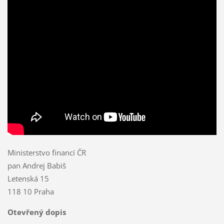
Ministerstvo financí ČR
pan Andrej Babiš
Letenská 15
118 10 Praha
Otevřený dopis