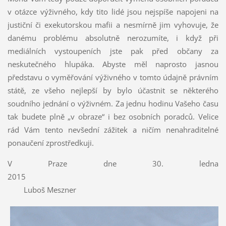
v otázce výživného, kdy tito lidé jsou nejspíše napojeni na
justiční či exekutorskou mafii a nesmírně jim vyhovuje, že
danému problému absolutně nerozumíte, i když při
mediálních vystoupeních jste pak před občany za
neskutečného hlupáka. Abyste měl naprosto jasnou
představu o vyměřování výživného v tomto údajně právním
státě, ze všeho nejlepší by bylo účastnit se některého
soudního jednání o výživném. Za jednu hodinu Vašeho času
tak budete plně „v obraze“ i bez osobních poradců. Velice
rád Vám tento nevšední zážitek a ničím nenahraditelné
ponaučení zprostředkuji.
V Praze dne 30. ledna
2015
Luboš Meszner