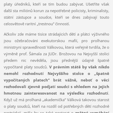
platy úředníků, kteří se tím budou zabývat. Ušetříte však
další sta miliónů korun za nepotřebné policisty, kriminalisty,
státní zástupce a soudce, kteří se dnes zabývají touto
celosvětově raritní „trestnou“ činností.
Ačkoliv zde máme tisíce strádajících dětí a plátci výživného
jsou ožebračováni exekutorskou mafií, pro prolhanou
ministryni spravedlnosti Válkovou, která veřejně tvrdila, že o
výměně prof. Šámala za JUDr. Brožovou na Nejvyšší stolici
předem nic nevěděla, jsou přednější údajně špatně
vypočítané platy soudců.
V právním státě by však nikdo
nemohl rozhodnutí Nejvyššího stolce o „špatně
vypočítaných platech“ brát vážně, neboť o věci
rozhodovali zjevně podjatí soudci s ohledem na jejich
hmotnou zainteresovanost na výsledku rozhodnutí
.
Když už má prolhaná „akademička“ Válková takovou starost
o platy soudců, kteří na rozdíl od potřebných dětí rozhodně
nestrádají, měla by se také postarat o
zpětné vymáhání