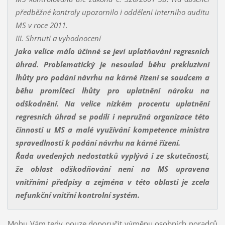
předběžné kontroly upozornilo i oddělení interního auditu
MS v roce 2011.
III. Shrnutí a vyhodnocení
Jako velice málo účinné se jeví uplatňování regresních
úhrad. Problematický je nesoulad běhu prekluzivní
lhůty pro podání návrhu na kárné řízení se soudcem a
běhu promlčecí lhůty pro uplatnění nároku na
odškodnění. Na velice nízkém procentu uplatnění
regresních úhrad se podílí i nepružná organizace této
činnosti u MS a malé využívání kompetence ministra
spravedlnosti k podání návrhu na kárné řízení.
Řada uvedených nedostatků vyplývá i ze skutečnosti,
že oblast odškodňování není na MS upravena
vnitřními předpisy a zejména v této oblasti je zcela
nefunkční vnitřní kontrolní systém.
Mohu Vám tedy pouze doporučit výměnu osobních poradců