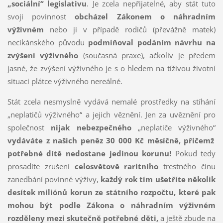
„sociální“ legislativu
. Je zcela nepřijatelné, aby stát tuto
svoji povinnost
obcházel Zákonem o náhradním
výživném
nebo ji v případě rodičů (převážně matek)
necikánského původu
podmiňoval podáním návrhu na
zvýšení výživného
(současná praxe), ačkoliv je předem
jasné, že zvýšení výživného je s o hledem na tíživou životní
situaci plátce výživného nereálné.
Stát zcela nesmyslně vydává nemalé prostředky na stíhání
„neplatičů výživného“ a jejich věznění. Jen za uvěznění pro
společnost
nijak nebezpečného
„neplatiče výživného“
vydáváte z našich peněz 30 000 Kč měsíčně, přičemž
potřebné dítě nedostane jedinou korunu!
Pokud tedy
prosadíte zrušení
celosvětově raritního
trestného činu
zanedbání povinné výživy,
každý rok tím ušetříte několik
desítek miliónů korun ze státního rozpočtu, které pak
mohou být podle Zákona o náhradním výživném
rozděleny mezi skutečně potřebné děti,
a ještě zbude na