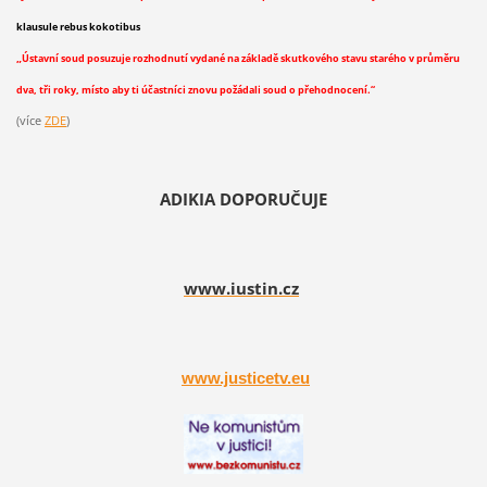
klausule rebus kokotibus
„
Ústavní soud posuzuje rozhodnutí vydané na základě skutkového stavu starého v průměru
dva, tři roky, místo aby ti účastníci znovu požádali soud o přehodnocení.“
(více
ZDE
)
ADIKIA DOPORUČUJE
www.iustin.cz
www.justicetv.eu