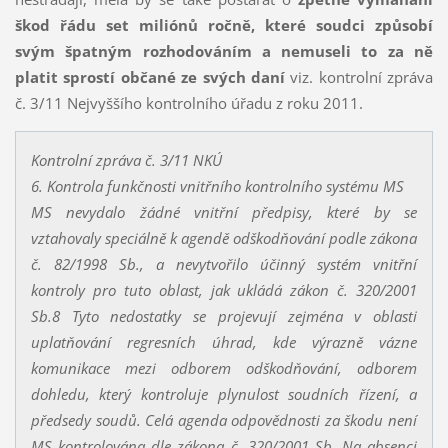
škod řádu set miliónů ročně, které soudci způsobí
svým špatným rozhodováním a nemuseli to za ně
platit sprostí občané ze svých daní
viz. kontrolní zpráva
č. 3/11 Nejvyššího kontrolního úřadu z roku 2011.
Kontrolní zpráva č. 3/11 NKÚ
6. Kontrola funkčnosti vnitřního kontrolního systému MS
MS nevydalo žádné vnitřní předpisy, které by se
vztahovaly speciálně k agendě odškodňování podle zákona
č. 82/1998 Sb., a nevytvořilo účinný systém vnitřní
kontroly pro tuto oblast, jak ukládá zákon č. 320/2001
Sb.8 Tyto nedostatky se projevují zejména v oblasti
uplatňování regresních úhrad, kde výrazně vázne
komunikace mezi odborem odškodňování, odborem
dohledu, který kontroluje plynulost soudních řízení, a
předsedy soudů. Celá agenda odpovědnosti za škodu není
MS kontrolována dle zákona č. 320/2001 Sb. Na absenci