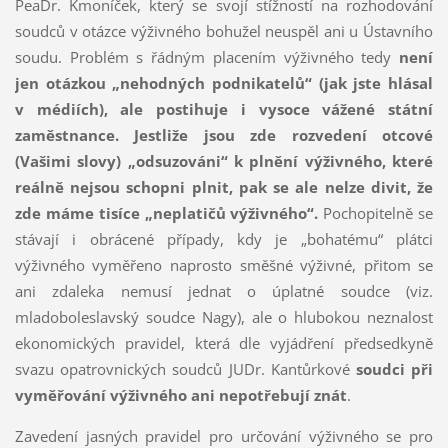
PeaDr. Kmoníček, který se svojí stížností na rozhodování
soudců v otázce výživného bohužel neuspěl ani u Ústavního
soudu. Problém s řádným placením výživného tedy
není
jen otázkou „nehodných podnikatelů“ (jak jste hlásal
v médiích), ale postihuje i vysoce vážené státní
zaměstnance.
Jestliže jsou zde rozvedení otcové
(Vašimi slovy) „odsuzováni“ k plnění výživného, které
reálně nejsou schopni plnit, pak se ale nelze divit, že
zde máme tisíce „neplatičů výživného“.
Pochopitelně se
stávají i obrácené případy, kdy je „bohatému“ plátci
výživného vyměřeno naprosto směšné výživné, přitom se
ani zdaleka nemusí jednat o úplatné soudce (viz.
mladoboleslavský soudce Nagy), ale o hlubokou neznalost
ekonomických pravidel, která dle vyjádření předsedkyně
svazu opatrovnických soudců JUDr. Kantůrkové
soudci při
vyměřování výživného ani nepotřebují znát
.
Zavedení jasných pravidel pro určování výživného se pro