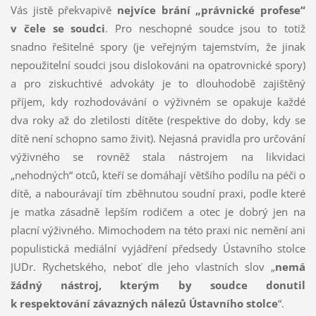
Vás jistě překvapivě
nejvíce brání „právnické profese“
v čele se soudci
. Pro neschopné soudce jsou to totiž
snadno řešitelné spory (je veřejným tajemstvím, že jinak
nepoužitelní soudci jsou dislokováni na opatrovnické spory)
a pro ziskuchtivé advokáty je to dlouhodobě zajištěný
příjem, kdy rozhodovávání o výživném se opakuje každé
dva roky až do zletilosti dítěte (respektive do doby, kdy se
dítě není schopno samo živit). Nejasná pravidla pro určování
výživného se rovněž stala nástrojem na likvidaci
„nehodných“ otců, kteří se domáhají většího podílu na péči o
dítě, a nabourávají tím zběhnutou soudní praxi, podle které
je matka zásadně lepším rodičem a otec je dobrý jen na
placní výživného. Mimochodem na této praxi nic nemění ani
populistická mediální vyjádření předsedy Ústavního stolce
JUDr. Rychetského, neboť dle jeho vlastních slov „
nemá
žádný nástroj, kterým by soudce donutil
k respektování závazných nálezů Ústavního stolce
“.