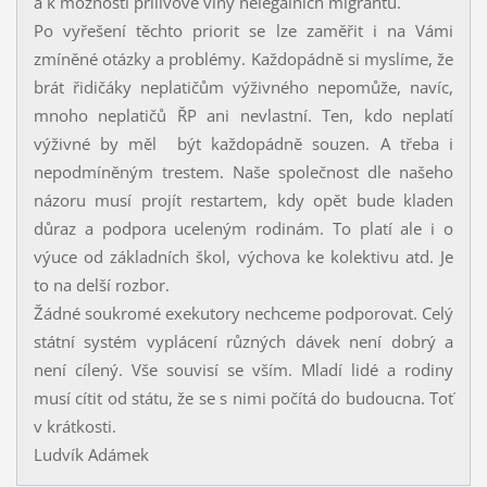
a k možnosti přílivové vlny nelegálních migrantů.
Po vyřešení těchto priorit se lze zaměřit i na Vámi
zmíněné otázky a problémy. Každopádně si myslíme, že
brát řidičáky neplatičům výživného nepomůže, navíc,
mnoho neplatičů ŘP ani nevlastní. Ten, kdo neplatí
výživné by měl být každopádně souzen. A třeba i
nepodmíněným trestem. Naše společnost dle našeho
názoru musí projít restartem, kdy opět bude kladen
důraz a podpora uceleným rodinám. To platí ale i o
výuce od základních škol, výchova ke kolektivu atd. Je
to na delší rozbor.
Žádné soukromé exekutory nechceme podporovat. Celý
státní systém vyplácení různých dávek není dobrý a
není cílený. Vše souvisí se vším. Mladí lidé a rodiny
musí cítit od státu, že se s nimi počítá do budoucna. Toť
v krátkosti.
Ludvík Adámek