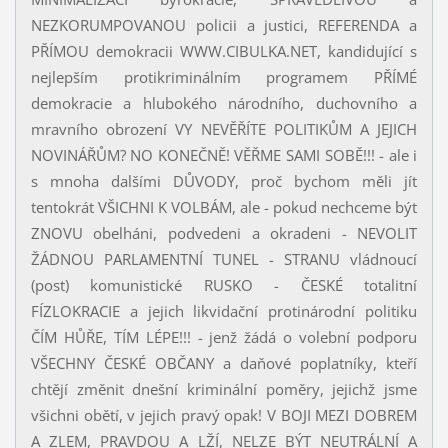
NEZKORUMPOVANOU policii a justici, REFERENDA a
PŘÍMOU demokracii WWW.CIBULKA.NET, kandidující s
nejlepším protikriminálním programem PŘÍMÉ
demokracie a hlubokého národního, duchovního a
mravního obrození VY NEVĚŘÍTE POLITIKŮM A JEJICH
NOVINÁŘŮM? NO KONEČNĚ! VĚŘME SAMI SOBĚ!!! - ale i
s mnoha dalšími DŮVODY, proč bychom měli jít
tentokrát VŠICHNI K VOLBÁM, ale - pokud nechceme být
ZNOVU obelháni, podvedeni a okradeni - NEVOLIT
ŽÁDNOU PARLAMENTNÍ TUNEL - STRANU vládnoucí
(post) komunistické RUSKO - ČESKÉ totalitní
FÍZLOKRACIE a jejich likvidační protinárodní politiku
ČÍM HŮŘE, TÍM LÉPE!!! - jenž žádá o volební podporu
VŠECHNY ČESKÉ OBČANY a daňové poplatníky, kteří
chtějí změnit dnešní kriminální poměry, jejichž jsme
všichni obětí, v jejich pravý opak! V BOJI MEZI DOBREM
A ZLEM, PRAVDOU A LŽÍ, NELZE BÝT NEUTRÁLNÍ A