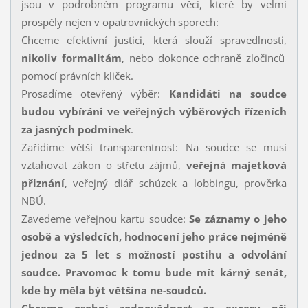
jsou v podrobném programu věci, které by velmi
prospěly nejen v opatrovnických sporech:
Chceme efektivní justici, která slouží spravedlnosti,
nikoliv formalitám
, nebo dokonce ochraně zločinců
pomocí právních kliček.
Prosadíme otevřený výběr:
Kandidáti na soudce
budou vybíráni ve veřejných výběrových řízeních
za jasných podmínek
.
Zařídíme větší transparentnost: Na soudce se musí
vztahovat zákon o střetu zájmů,
veřejná majetková
přiznání
, veřejný diář schůzek a lobbingu, prověrka
NBÚ.
Zavedeme veřejnou kartu soudce:
Se záznamy o jeho
osobě a výsledcích, hodnocení jeho práce nejméně
jednou za 5 let s možností postihu a odvolání
soudce. Pravomoc k tomu bude mít kárný senát,
kde by měla být většina ne-soudců.
Chceme osobní zodpovědnost za excesy při