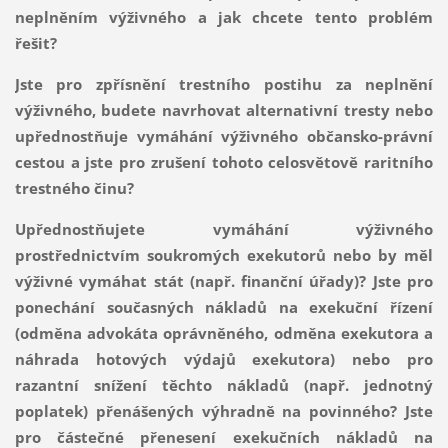
neplněním výživného a jak chcete tento problém
řešit?
Jste pro zpřísnění trestního postihu za neplnění
výživného, budete navrhovat alternativní tresty nebo
upřednostňuje vymáhání výživného občansko-právní
cestou a jste pro zrušení tohoto celosvětově raritního
trestného činu?
Upřednostňujete vymáhání výživného
prostřednictvím soukromých exekutorů nebo by měl
výživné vymáhat stát (např. finanční úřady)? Jste pro
ponechání současných nákladů na exekuční řízení
(odměna advokáta oprávněného, odměna exekutora a
náhrada hotových výdajů exekutora) nebo pro
razantní snížení těchto nákladů (např. jednotný
poplatek) přenášených výhradně na povinného? Jste
pro částečné přenesení exekučních nákladů na