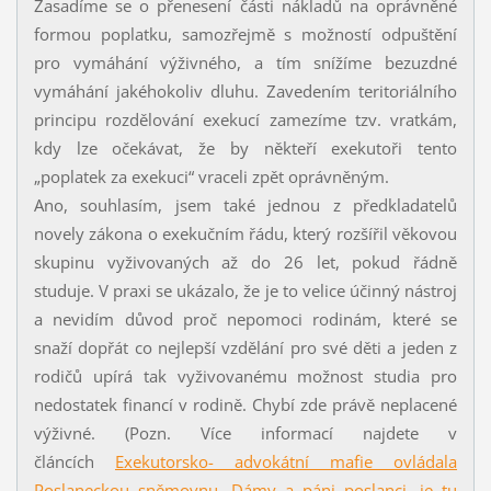
Zasadíme se o přenesení části nákladů na oprávněné
formou poplatku, samozřejmě s možností odpuštění
pro vymáhání výživného, a tím snížíme bezuzdné
vymáhání jakéhokoliv dluhu. Zavedením teritoriálního
principu rozdělování exekucí zamezíme tzv. vratkám,
kdy lze očekávat, že by někteří exekutoři tento
„poplatek za exekuci“ vraceli zpět oprávněným.
Ano, souhlasím, jsem také jednou z předkladatelů
novely zákona o exekučním řádu, který rozšířil věkovou
skupinu vyživovaných až do 26 let, pokud řádně
studuje. V praxi se ukázalo, že je to velice účinný nástroj
a nevidím důvod proč nepomoci rodinám, které se
snaží dopřát co nejlepší vzdělání pro své děti a jeden z
rodičů upírá tak vyživovanému možnost studia pro
nedostatek financí v rodině. Chybí zde právě neplacené
výživné. (Pozn. Více informací najdete v
článcích
Exekutorsko- advokátní mafie ovládala
Poslaneckou sněmovnu
,
Dámy a páni poslanci, je tu