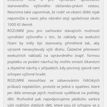
stanoveného výživného občansko-právní cestou.
Nesmíme také zapomínat, že rodič ve vězení dítěti nijak
nepomůže a navíc jeho věznění stojí společnost okolo
1000 Kč denně.
ROZUMNÍ jsou pro zachování stávajících možností
vymáhání výživného s tím, že náklady na exekuční
řízení by měly být stanoveny přiměřeně tak, aby
výrazně nenavyšovaly výši dluhu. Částečné přenesení
exekučních nákladů na oprávněného (např. formou
poplatku za podání návrhu) by mohlo omezit šikanózní
a zbytečné návrhy v případech, kdy povinný zjevně není
schopen výživné hradit.
ROZUMNÍ nesouhlasí se zabavováním řidičských
průkazů neplatičům, protože se jedná o opatření, které
jen dále omezuje jejich možnosti vydělávat na potřeby
dětí. Rozhodně pak nepodporujeme jakékoliv sankce
vůči rodičům zletilých dětí, které jsou již schopny se o