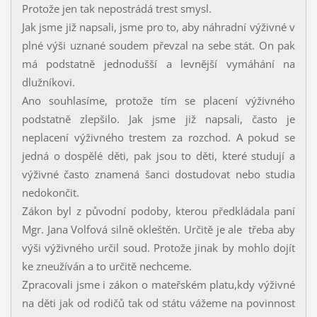
Protože jen tak nepostrádá trest smysl.
Jak jsme již napsali, jsme pro to, aby náhradní výživné v
plné výši uznané soudem převzal na sebe stát. On pak
má podstatně jednodušší a levnější vymáhání na
dlužníkovi.
Ano souhlasíme, protože tím se placení výživného
podstatně zlepšilo. Jak jsme již napsali, často je
neplacení výživného trestem za rozchod. A pokud se
jedná o dospělé děti, pak jsou to děti, které studují a
výživné často znamená šanci dostudovat nebo studia
nedokončit.
Zákon byl z původní podoby, kterou předkládala paní
Mgr. Jana Volfová silně okleštěn. Určitě je ale třeba aby
výši výživného určil soud. Protože jinak by mohlo dojít
ke zneužíván a to určitě nechceme.
Zpracovali jsme i zákon o mateřském platu,kdy výživné
na děti jak od rodičů tak od státu vážeme na povinnost