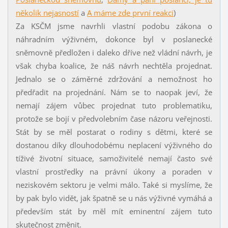
několik nejasností
a
A máme zde první reakci
)
Za KSČM jsme navrhli vlastní podobu zákona o
náhradním výživném, dokonce byl v poslanecké
sněmovně předložen i daleko dříve než vládní návrh, je
však chyba koalice, že náš návrh nechtěla projednat.
Jednalo se o záměrné zdržování a nemožnost ho
předřadit na projednání. Nám se to naopak jeví, že
nemají zájem vůbec projednat tuto problematiku,
protože se bojí v předvolebním čase názoru veřejnosti.
Stát by se měl postarat o rodiny s dětmi, které se
dostanou díky dlouhodobému neplacení výživného do
tíživé životní situace, samoživitelé nemají často své
vlastní prostředky na právní úkony a poraden v
neziskovém sektoru je velmi málo. Také si myslíme, že
by pak bylo vidět, jak špatně se u nás výživné vymáhá a
především stát by měl mít eminentní zájem tuto
skutečnost změnit.