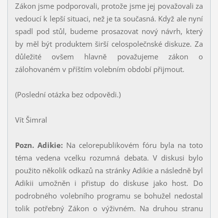
Zákon jsme podporovali, protože jsme jej považovali za
vedoucí k lepší situaci, než je ta současná. Když ale nyní
spadl pod stůl, budeme prosazovat nový návrh, který
by měl být produktem širší celospolečnské diskuze. Za
důležité ovšem hlavně považujeme zákon o
zálohovaném v příštím volebním období přijmout.
(Poslední otázka bez odpovědi.)
Vít Šimral
Pozn. Adikie:
Na celorepublikovém fóru byla na toto
téma vedena vcelku rozumná debata. V diskusi bylo
použito několik odkazů na stránky Adikie a následně byl
Adikii umožněn i přistup do diskuse jako host. Do
podrobného volebního programu se bohužel nedostal
tolik potřebný Zákon o výživném. Na druhou stranu