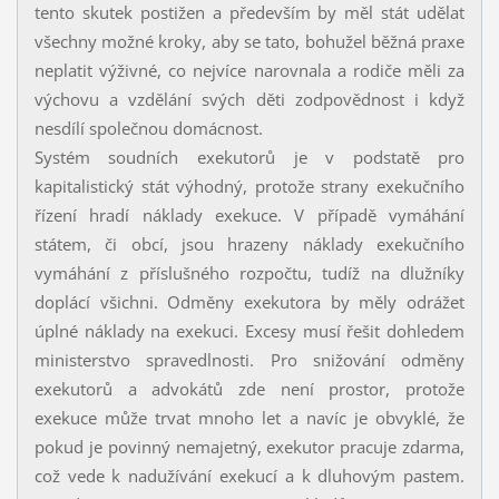
tento skutek postižen a především by měl stát udělat
všechny možné kroky, aby se tato, bohužel běžná praxe
neplatit výživné, co nejvíce narovnala a rodiče měli za
výchovu a vzdělání svých děti zodpovědnost i když
nesdílí společnou domácnost.
Systém soudních exekutorů je v podstatě pro
kapitalistický stát výhodný, protože strany exekučního
řízení hradí náklady exekuce. V případě vymáhání
státem, či obcí, jsou hrazeny náklady exekučního
vymáhání z příslušného rozpočtu, tudíž na dlužníky
doplácí všichni. Odměny exekutora by měly odrážet
úplné náklady na exekuci. Excesy musí řešit dohledem
ministerstvo spravedlnosti. Pro snižování odměny
exekutorů a advokátů zde není prostor, protože
exekuce může trvat mnoho let a navíc je obvyklé, že
pokud je povinný nemajetný, exekutor pracuje zdarma,
což vede k nadužívání exekucí a k dluhovým pastem.