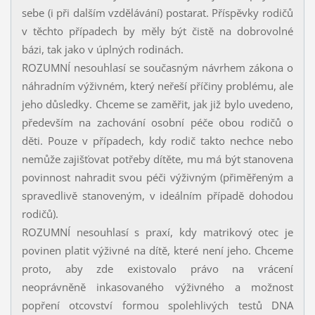
sebe (i při dalším vzdělávání) postarat. Příspěvky rodičů
v těchto případech by měly být čistě na dobrovolné
bázi, tak jako v úplných rodinách.
ROZUMNÍ nesouhlasí se současným návrhem zákona o
náhradním výživném, který neřeší příčiny problému, ale
jeho důsledky. Chceme se zaměřit, jak již bylo uvedeno,
především na zachování osobní péče obou rodičů o
děti. Pouze v případech, kdy rodič takto nechce nebo
nemůže zajišťovat potřeby dítěte, mu má být stanovena
povinnost nahradit svou péči výživným (přiměřeným a
spravedlivě stanoveným, v ideálním případě dohodou
rodičů).
ROZUMNÍ nesouhlasí s praxí, kdy matrikový otec je
povinen platit výživné na dítě, které není jeho. Chceme
proto, aby zde existovalo právo na vrácení
neoprávněně inkasovaného výživného a možnost
popření otcovství formou spolehlivých testů DNA