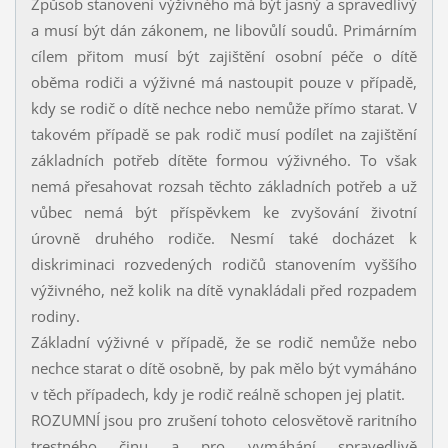
Způsob stanovení výživného má být jasný a spravedlivý
a musí být dán zákonem, ne libovůlí soudů. Primárním
cílem přitom musí být zajištění osobní péče o dítě
oběma rodiči a výživné má nastoupit pouze v případě,
kdy se rodič o dítě nechce nebo nemůže přímo starat. V
takovém případě se pak rodič musí podílet na zajištění
základních potřeb dítěte formou výživného. To však
nemá přesahovat rozsah těchto základních potřeb a už
vůbec nemá být příspěvkem ke zvyšování životní
úrovně druhého rodiče. Nesmí také docházet k
diskriminaci rozvedených rodičů stanovením vyššího
výživného, než kolik na dítě vynakládali před rozpadem
rodiny.
Základní výživné v případě, že se rodič nemůže nebo
nechce starat o dítě osobně, by pak mělo být vymáháno
v těch případech, kdy je rodič reálně schopen jej platit.
ROZUMNÍ jsou pro zrušení tohoto celosvětově raritního
trestného činu a pro vymáhání spravedlivě