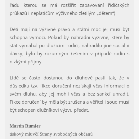
řádu kterou se má rozšířit zabavování řidičských
průkazů i neplatičům výživného zletilým „dětem“)
Děti mají na výživné právo a státní moc jej musí být
schopna vymoci. Pokud by náhradní výživné, které by
stát vymáhal po dlužícím rodiči, nahradilo jiné sociální
dávky, bylo by rozumným řešením v případě rodin s
nízkými příjmy.
Lidé se často dostanou do dluhové pasti tak, že v
důsledku tzv. fikce doručení nezískají včas informaci o
svém dluhu, aby jej mohli včas a bez sankcí uhradit.
Fikce doručení by měla být zrušena a věřitel i soud musí
být schopen dlužníkovi výzvu předat.
Martin Rumler
tiskový mluvčí Strany svobodných občanů