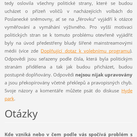
tedy oslovila všechny politické strany, které se budou
ucházet o přízeň voličů v nacházejících volbách do
Poslanecké sněmovny, ať se na „férovku“ vyjádří k otázce
vyměřování a vymáhání výživného. Pro vyšší motivaci
politických stran se k tomuto problému otevřeně vyjádřit
byly na úvod předestřeny bludy šířené mainstreamovými
médii (více zde
Doplňující dotaz k volebnímu programu
).
Odpovědi jsou seřazeny podle čísla, která byla politickým
stranám přidělena a tak jak budou přicházet, budou
postupně doplňovány. Odpovědi
nejsou nijak upravovány
a jsou překopírovány včetně překlepů a pravopisných chyb.
Svoje názory a komentáře můžete psát do diskuse
Hyde
park
.
Otázky
Kde vzniká nebo v čem podle vás spočívá problém s