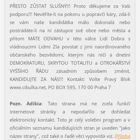
PŘESTO ZŮSTAT SLUŠNÝ!!! Proto děkujeme za Vaši
podporu!!! Nevěříte-li na pokoru u popravčí káry, zdá-li
se vám naše kandidátka málo dokonalá nebo
postrádáte-li na ní zástupce své obce nebo města a
přitom MÁTE ODVAHU v této válce Lidí Dobra s
vládnoucími Lidmi Zla povstat z jimi naordinovaného
občanského bezvědomí, kterým nás ničí a dnešní
DEMOKRATURU, SKRYTOU TOTALITU a OTROKÁŘSTVÍ
VYŠŠÍHO ŘÁDU zásadním způsobem změnit,
KANDIDUJTE ZA NÁS!!! Kontakt: Volte Pravý Blok
www.cibulka.net, PO BOX 595, 170 00 Praha 7
Pozn. Adikia
: Tato strana má ne zcela funkčí
internetové stránky a nepodařilo se dohledat
elektronický kontakt. Toto je celý volební program a v
oficiálním seznamu kandidujících stran je uveden "jako
název strany", což také o řadě věcí vypovídá viz.
Příloha