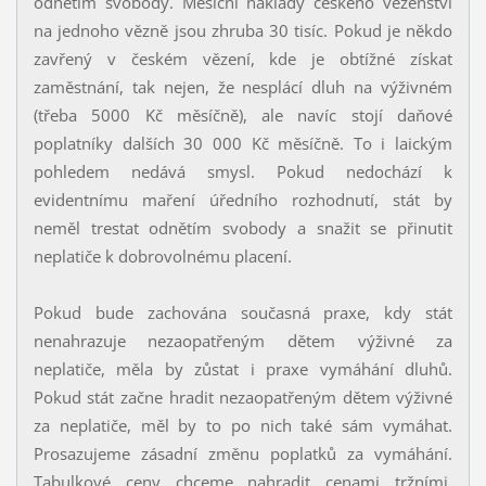
odnětím svobody. Měsíční náklady českého vězeňství
na jednoho vězně jsou zhruba 30 tisíc. Pokud je někdo
zavřený v českém vězení, kde je obtížné získat
zaměstnání, tak nejen, že nesplácí dluh na výživném
(třeba 5000 Kč měsíčně), ale navíc stojí daňové
poplatníky dalších 30 000 Kč měsíčně. To i laickým
pohledem nedává smysl. Pokud nedochází k
evidentnímu maření úředního rozhodnutí, stát by
neměl trestat odnětím svobody a snažit se přinutit
neplatiče k dobrovolnému placení.
Pokud bude zachována současná praxe, kdy stát
nenahrazuje nezaopatřeným dětem výživné za
neplatiče, měla by zůstat i praxe vymáhání dluhů.
Pokud stát začne hradit nezaopatřeným dětem výživné
za neplatiče, měl by to po nich také sám vymáhat.
Prosazujeme zásadní změnu poplatků za vymáhání.
Tabulkové ceny chceme nahradit cenami tržními.