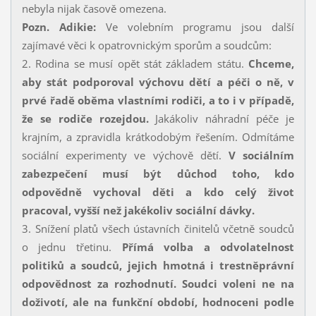
nebyla nijak časově omezena.
Pozn. Adikie:
Ve volebním programu jsou další
zajímavé věci k opatrovnickým sporům a soudcům:
2. Rodina se musí opět stát základem státu.
Chceme,
aby stát podporoval výchovu dětí a péči o ně, v
prvé řadě oběma vlastními rodiči, a to i v případě,
že se rodiče rozejdou.
Jakákoliv náhradní péče je
krajním, a zpravidla krátkodobým řešením. Odmítáme
sociální experimenty ve výchově dětí.
V sociálním
zabezpečení musí být důchod toho, kdo
odpovědně vychoval děti a kdo celý život
pracoval, vyšší než jakékoliv sociální dávky.
3. Snížení platů všech ústavních činitelů včetně soudců
o jednu třetinu.
Přímá volba a odvolatelnost
politiků a soudců, jejich hmotná i trestněprávní
odpovědnost za rozhodnutí. Soudci voleni ne na
doživotí, ale na funkční období, hodnoceni podle