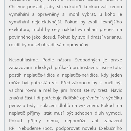
Chceme prosadit, aby si exekutoři konkurovali cenou
vymáhání a oprávněný si mohl vybrat, u koho je
vymáhání nejefektivnější. Pokud by zvolil levnějšího
exekutora, mohl by celý náklad vymáhání přenést na
povinného jako dosud. Pokud by zvolil dražší variantu,
rozdíl by musel uhradit sám oprávněný.
Nesouhlasíme. Podle názoru Svobodných je praxe
zabavování řidičských průkazů protiústavní. Liší se totiž
postih neplatiče-řidiče a neplatiče-neřidiče, kdy jeden
může být potrestán víc. Před zákonem by si měli být
všichni rovni a měl by jim hrozit stejný trest. Navíc
značná část lidí potřebuje řidičské oprávnění v výdělku
peněz a tedy i splácení dluhů na výživném. Pokud má
neplatič příjmy, stát musí být schopen dluh vymoci.
Pokud příjmy nemá, nepomůže ani zabavení
ŘP. Nebudeme (poz. podporovat novelu Exekučního