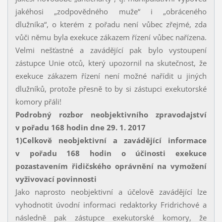
jakéhosi „zodpovědného muže“ i „obráceného
dlužníka“, o kterém z pořadu není vůbec zřejmé, zda
vůči němu byla exekuce zákazem řízení vůbec nařízena.
Velmi nešťastné a zavádějící pak bylo vystoupení
zástupce Unie otců, který upozornil na skutečnost, že
exekuce zákazem řízení není možné nařídit u jiných
dlužníků, protože přesně to by si zástupci exekutorské
komory přáli!
Podrobný rozbor neobjektivního zpravodajství
v pořadu 168 hodin dne 29. 1. 2017
1)
Celkově neobjektivní a zavádějící informace
v pořadu 168 hodin o účinosti exekuce
pozastavením řidičského oprávnění na vymožení
vyživovací povinnosti
Jako naprosto neobjektivní a účelově zavádějící lze
vyhodnotit úvodní informaci redaktorky Fridrichové a
následně pak zástupce exekutorské komory, že