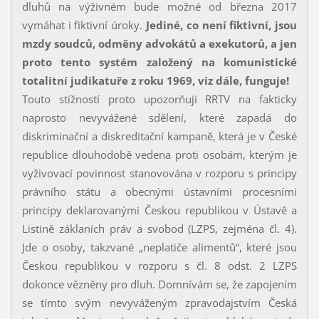
dluhů na výživném bude možné od března 2017
vymáhat i fiktivní úroky.
Jediné, co není fiktivní, jsou
mzdy soudců, odměny advokátů a exekutorů, a jen
proto tento systém založený na komunistické
totalitní judikatuře z roku 1969, viz dále, funguje!
Touto stížností proto upozorňuji RRTV na fakticky
naprosto nevyvážené sdělení, které zapadá do
diskriminační a diskreditační kampaně, která je v České
republice dlouhodobě vedena proti osobám, kterým je
vyživovací povinnost stanovována v rozporu s principy
právního státu a obecnými ústavními procesními
principy deklarovanými Českou republikou v Ústavě a
Listině záklaních práv a svobod (LZPS, zejména čl. 4).
Jde o osoby, takzvané „neplatiče alimentů“, které jsou
Českou republikou v rozporu s čl. 8 odst. 2 LZPS
dokonce vězněny pro dluh. Domnívám se, že zapojením
se tímto svým nevyváženým zpravodajstvím Česká