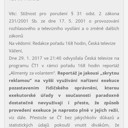
Věc: Stížnost pro porušení § 31 odst. 2 zákona
231/2001 Sb. ze dne 17. 5. 2001 o provozování
rozhlasového a televizního vysílání a o změně dalších
zákonů
Na vědomí: Redakce pořadu 168 hodin, Česká televize
Vážení,
Dne 29. 1. 2017 ve 21:40 odvysílala Česká televize na
programu ČT1 v rámci pořadu 168 hodin reportáž
„Alimenty za volantem“.
Reportáž je jakousi „skrytou
reklamou“ na vyšší využívání nařízení exekuce
pozastavením řidičského oprávnění, kterou
exekutorské úřady v současnosti paradoxně
dostatečně nevyužívají i přesto, že způsob
provedení exekuce je naprosto plně v jejich režii
,
viz dále. Přestože se ČT bez jakýchkoliv důkazů a
statistických údajů pokouší vnutit divákům, že