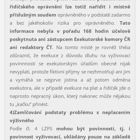
řidičského oprávnění lze totiž nařídit i místně
příslušným soudem
oprávněného v podstatě zadarmo
a bez jakéhokoliv rizika pro oprávněného.
Tato
informace nebyla v pořadu 168 hodin účelově
poskytnuta ani zástupcem Exekutorské komory ČR
ani redaktory ČT
. Na tomto místě je rovněž třeba
zdůraznit, že exekuce z důvodu dluhu na vyživovací
povinnnosti se exekutorským úřadům obecně nijak
nevyplatí, protože fiktivní příjmy se nezhmotňují ani jim
a vymáhá se nejprve jistina a až potom odměna
exekutora, ale v případě exekuce na plat a řidičák jde o
naprosto nepracný úkon, který nakonec může nějakou
tu „kačku“ přinést.
4)
Zamlčování podstaty problému s neplacením
výživného
Podle čl. 4 LZPS
mohou být povinnosti, tj. i
povinnost vyživovací, ukládány pouze na základě