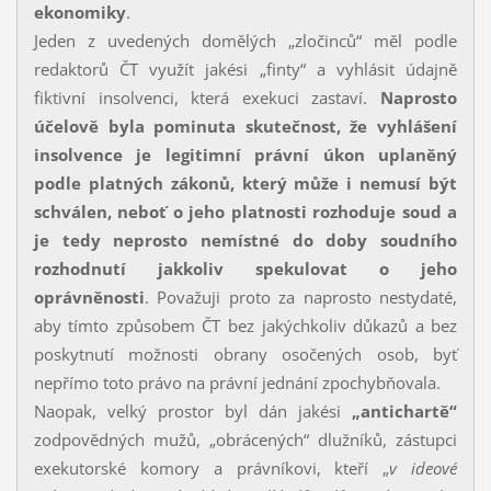
ekonomiky
.
Jeden z uvedených domělých „zločinců“ měl podle
redaktorů ČT využít jakési „finty“ a vyhlásit údajně
fiktivní insolvenci, která exekuci zastaví.
Naprosto
účelově byla pominuta skutečnost, že vyhlášení
insolvence je legitimní právní úkon uplaněný
podle platných zákonů, který může i nemusí být
schválen, neboť o jeho platnosti rozhoduje soud a
je tedy neprosto nemístné do doby soudního
rozhodnutí jakkoliv spekulovat o jeho
oprávněnosti
. Považuji proto za naprosto nestydaté,
aby tímto způsobem ČT bez jakýchkoliv důkazů a bez
poskytnutí možnosti obrany osočených osob, byť
nepřímo toto právo na právní jednání zpochybňovala.
Naopak, velký prostor byl dán jakési
„antichartě“
zodpovědných mužů, „obrácených“ dlužníků, zástupci
exekutorské komory a právníkovi, kteří „
v ideové