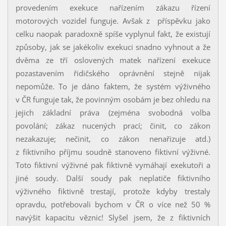
provedením exekuce nařízením zákazu řízení
motorových vozidel funguje. Avšak z příspěvku jako
celku naopak paradoxně spíše vyplynul fakt, že existují
způsoby, jak se jakékoliv exekuci snadno vyhnout a že
dvěma ze tří oslovených matek nařízení exekuce
pozastavením řidičského oprávnění stejně nijak
nepomůže. To je dáno faktem, že systém výživného
v ČR funguje tak, že povinným osobám je bez ohledu na
jejich základní práva (zejména svobodná volba
povolání; zákaz nucených prací; činit, co zákon
nezakazuje; nečinit, co zákon nenařizuje atd.)
z fiktivního příjmu soudně stanoveno fiktivní výživné.
Toto fiktivní výživné pak fiktivně vymáhají exekutoři a
jiné soudy. Další soudy pak neplatiče fiktivního
výživného fiktivně trestají, protože kdyby trestaly
opravdu, potřebovali bychom v ČR o více než 50 %
navýšit kapacitu věznic! Slyšel jsem, že z fiktivních