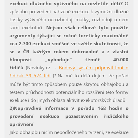
exekucí dlužného výživného na nezletilé děti?
O
způsobu provedení nařízené exekuce k vymožní dlužné
částky výživného nerozhodují matky, rozhodují o něm
sami exekutoři.
Nejsou však celkově tyto použité
argumenty týkající se ročně toreticky maximálně
cca 2.700 exekucí směšné ve světle skutečnosti, že
se v ČR každým rokem dobrovolně a z vlastní
hlouposti „vyboduje“ téměř 40.000
řidičů
(Novinky.cz -
Bodový systém připravil loni o
řidičák 39 524 lidí
)?
Na mě to dělá dojem, že pořad
může být tímto způsobem pouze skrytou obhajobou a
testem průchodnosti potenciálního rozšíření této formy
exekuce i do jiných oblastí aktivit exekutorských úřadů.
2)
Nepravdivé informace v pořadu 168 hodin o
provedení exekuce pozastavením řidičského
oprávnění
Jako obhajobu ničím nepodloženého tvrzení, že exekuce