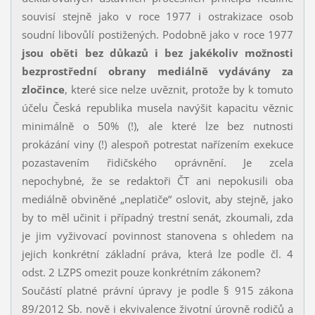
souvisí stejně jako v roce 1977 i ostrakizace osob
soudní libovůlí postižených. Podobně jako v roce 1977
jsou oběti bez důkazů i bez jakékoliv možnosti
bezprostřední obrany mediálně vydávány za
zločince
, které sice nelze uvěznit, protože by k tomuto
účelu Česká republika musela navýšit kapacitu věznic
minimálně o 50% (!), ale které lze bez nutnosti
prokázání viny (!) alespoň potrestat nařízením exekuce
pozastavením řidičského oprávnění. Je zcela
nepochybné, že se redaktoři ČT ani nepokusili oba
mediálně obviněné „neplatiče“ oslovit, aby stejně, jako
by to měl učinit i případný trestní senát, zkoumali, zda
je jim vyživovací povinnost stanovena s ohledem na
jejich konkrétní základní práva, která lze podle čl. 4
odst. 2 LZPS omezit pouze konkrétním zákonem?
Součástí platné právní úpravy je podle § 915 zákona
89/2012 Sb. nově i ekvivalence životní úrovně rodičů a