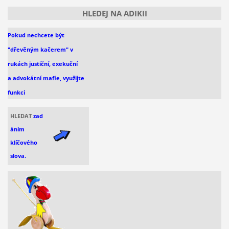
HLEDEJ NA ADIKII
Pokud nechcete být
"dřevěným kačerem" v
rukách justiční, exekuční
a advokátní mafie, využijte
funkci
HLEDAT
zad
áním
klíčového
slova.