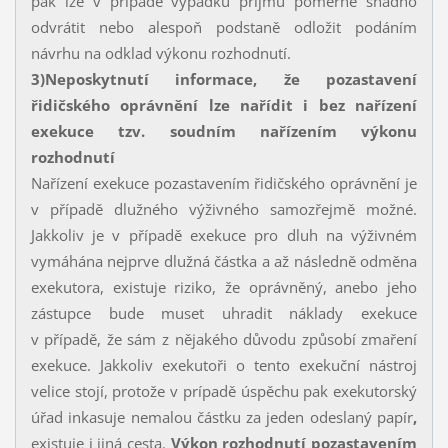
pak lze v případě výpadku příjmů poměrně snadno
odvrátit nebo alespoň podstaně odložit podáním
návrhu na odklad výkonu rozhodnutí.
3)
Neposkytnutí informace, že pozastavení
řidičského oprávnění lze nařídit i bez nařízení
exekuce tzv. soudním nařízením výkonu
rozhodnutí
Nařízení exekuce pozastavením řidičského oprávnění je
v případě dlužného výživného samozřejmě možné.
Jakkoliv je v případě exekuce pro dluh na výživném
vymáhána nejprve dlužná částka a až následně odměna
exekutora, existuje riziko, že oprávněný, anebo jeho
zástupce bude muset uhradit náklady exekuce
v případě, že sám z nějakého důvodu způsobí zmaření
exekuce. Jakkoliv exekutoři o tento exekuční nástroj
velice stojí, protože v prípadě úspěchu pak exekutorský
úřad inkasuje nemalou částku za jeden odeslaný papír
,
existuje i jiná cesta.
Výkon rozhodnutí pozastavením