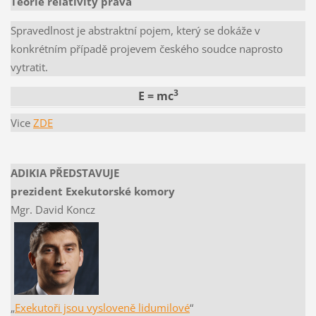
Teorie relativity práva
Spravedlnost je abstraktní pojem, který se dokáže v
konkrétním případě projevem českého soudce naprosto
vytratit.
3
E = mc
Vice
ZDE
ADIKIA PŘEDSTAVUJE
prezident Exekutorské komory
Mgr. David Koncz
„
Exekutoři jsou vysloveně lidumilové
“