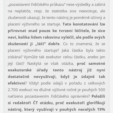
„pozastavení řidičského průkazu“ nese výsledky a zabírá
na neplatiče, resp. že statistika sice neexistuje, ale
zkušenosti ukazují, že tento nástroj je poměrně účinný a
placení výživného se startuje.
Tato konstatování lze
přirovnat snad pouze ke tvrzení léčitele, že sice
neví, kolika lidem rakovinu vyléčil, ale podle svých
zkušeností ji „léčí“ dobře
. Co to znamená, že se
placení výživného startuje? Jaká částka byla takto
získána? Vymůže tak exekutor celou částku, anebo jen
její část? Naskýtá se však otázka,
proč samotné
exekutorské úřady tento nástroj již nyní
dostatečně nevyužívají, když je údajně tak
efektivní
? Vždyť podle údajů v pořadu z celkových
2.700 exekucí na dlužné výživné ročně je pouhých 500
nařízeno pozastavením řidičského oprávnění?
Položili
si redaktoři ČT otázku, proč exekutoři glorifikují
nástroj, který využívají v pouhých necelých 19%