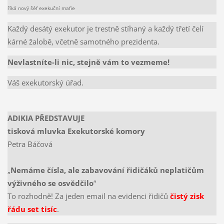
říká nový šéf exekuční mafie
Každý desátý exekutor je trestně stíhaný a každý třetí čelí
kárné žalobě, včetně samotného prezidenta.
Nevlastníte-li nic, stejně vám to vezmeme!
Váš exekutorský úřad.
ADIKIA PŘEDSTAVUJE
tisková mluvka Exekutorské komory
Petra Báčová
„
Nemáme čísla, ale zabavování řidičáků neplatičům
výživného se osvědčilo
“
To rozhodně! Za jeden email na evidenci řidičů
čistý zisk
řádu set tisíc
.