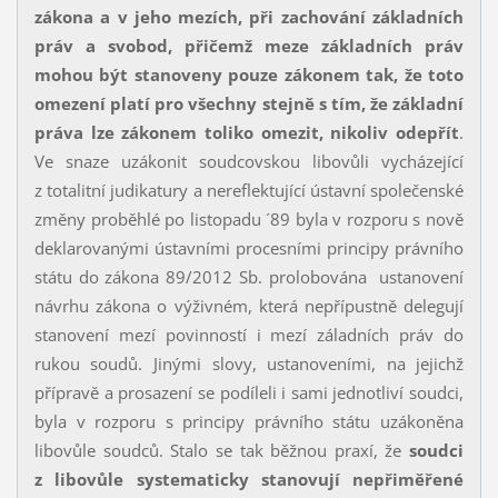
zákona a v jeho mezích, při zachování základních
práv a svobod, přičemž meze základních práv
mohou být stanoveny pouze zákonem tak, že toto
omezení platí pro všechny stejně s tím, že základní
práva lze zákonem toliko omezit, nikoliv odepřít
.
Ve snaze uzákonit soudcovskou libovůli vycházející
z totalitní judikatury a nereflektující ústavní společenské
změny proběhlé po listopadu ´89 byla v rozporu s nově
deklarovanými ústavními procesními principy právního
státu do zákona 89/2012 Sb. prolobována ustanovení
návrhu zákona o výživném, která nepřípustně delegují
stanovení mezí povinností i mezí záladních práv do
rukou soudů. Jinými slovy, ustanoveními, na jejichž
přípravě a prosazení se podíleli i sami jednotliví soudci,
byla v rozporu s principy právního státu uzákoněna
libovůle soudců. Stalo se tak běžnou praxí, že
soudci
z libovůle systematicky stanovují nepřiměřené