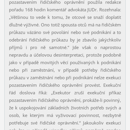
pozastavením řidičského oprávnění použila redakce
pořadu 168 hodin komentář advokáta JUDr. Rozehnala:
„Většinou to vede k tomu, že otcové se snaží doplatit
dlužné výživné. Ono totiž spousta otců má na řidičském
průkazu vázáno své povolání nebo své podnikání a to
odebrání řidičského průkazu by je zbavilo jakýchkoliv
příjmů i pro ně samotné.“ Jde však o naprostou
nepravdu a účelovou desinterpretaci, protože podobně
jako v případě movitých věcí používaných k podnikání
nebo při zaměstnání, v případě potřeby řidičského
průkazu v zaměstnání nebo při podnikání nelze exekuci
pozastavením řidičského oprávnění provést. Exekuční
řád doslova říká: „Exekutor zruší exekuční příkaz
pozastavením řidičského oprávnění, prokáže-li povinný,
že k uspokojování základních životních potřeb svých a
osob, ke kterým má vyživovací povinnost, nezbytně
potřebuje své řidičské oprávnění.“ Jakoukoliv exekuci