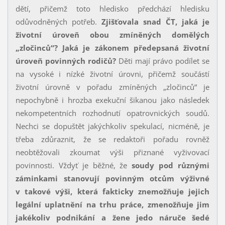
dětí, přičemž toto hledisko předchází hledisku
odůvodněných potřeb.
Zjišťovala snad ČT, jaká je
životní úroveň obou zmíněných domělých
„zločinců“?
Jaká je zákonem předepsaná životní
úroveň povinných rodičů?
Děti mají právo podílet se
na vysoké i nízké životní úrovni, přičemž součástí
životní úrovně v pořadu zmíněných „zločinců“ je
nepochybně i hrozba exekuční šikanou jako následek
nekompetentních rozhodnutí opatrovnických soudů.
Nechci se dopuštět jakýchkoliv spekulací, nicméně, je
třeba zdůraznit, že se redaktoři pořadu rovněž
neobtěžovali zkoumat výši přiznané vyživovací
povinnosti. Vždyť je běžné, že
soudy pod různými
záminkami stanovují povinným otcům výživné
v takové výši, která fakticky znemožňuje jejich
legální uplatnění na trhu práce, zmenožňuje jim
jakékoliv podnikání a žene jedo náruče šedé