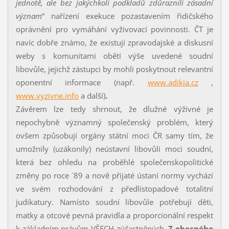
jednotě, ale bez jakýchkoli podkladů zdůraznili zásadní
význam
“ nařízení exekuce pozastavením řidičského
oprávnění pro vymáhání vyživovací povinnosti. ČT je
navíc dobře známo, že existují zpravodajské a diskusní
weby s komunitami obětí výše uvedené soudní
libovůle, jejichž zástupci by mohli poskytnout relevantní
oponentní informace (např.
www.adikia.cz
,
www.vyzivne.info
a další)
.
Závěrem lze tedy shrnout, že dlužné výživné je
nepochybně významný společenský problém, který
ovšem způsobují orgány státní moci ČR samy tím, že
umožnily (uzákonily) neústavní libovůli moci soudní,
která bez ohledu na proběhlé společenskopolitické
změny po roce ´89 a nově přijaté ústaní normy vychází
ve svém rozhodování z předlistopadové totalitní
judikatury. Namísto soudní libovůle potřebují děti,
matky a otcové pevná pravidla a proporcionální respekt
k základním právům VŠECH zúčastněných.
Z obecného