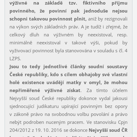
výživné na základě tzv. fiktivního příjmu
povinného, že povinní pak jednoduše nejsou
schopni takovou povinnost plnit,
aniž by rezignovali
na výkon svých základních práv. A je tudíž i zřejmé, že
celkový dluh na výživném by neexistoval, resp.
minimálně neexistoval v takové výši, pokud by
vyživovací povinnost byla stanovována v souladu s čl. 4
LZPS.
Jsou to tedy jednotlivé články soudní soustavy
České republiky, kdo s cílem obhajoby své vlastní
holé existence uvádějí matky v omyl, že mohou
nepřiměřené výživné získat
. Za tímto účelem
Nejvyšší soud České republiky dokonce vydal jakousi
sjednocující judikaturu upírající povinným bez opory
v zákoně právo na svobodnou volbu povolání a právo
nebýt podroben nuceným pracem. Ve stanovisku Cpjn
204/2012 z 19. 10. 2016 se dokonce
Nejvyšší soud ČR