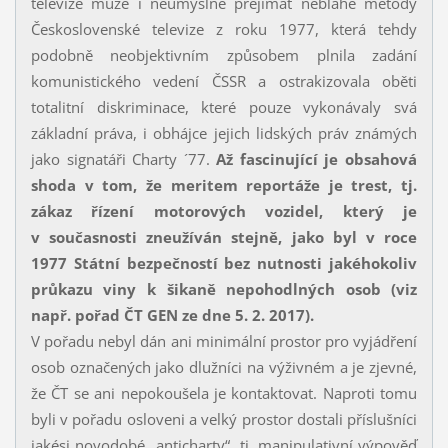
televize může i neúmyslně přejímat neblahé metody
Československé televize z roku 1977, která tehdy
podobně neobjektivním způsobem plnila zadání
komunistického vedení ČSSR a ostrakizovala oběti
totalitní diskriminace, které pouze vykonávaly svá
základní práva, i obhájce jejich lidských práv známých
jako signatáři Charty ´77.
Až fascinující je obsahová
shoda v tom, že meritem reportáže je trest, tj.
zákaz řízení motorových vozidel, který je
v současnosti zneužíván stejně, jako byl v roce
1977 Státní bezpečností bez nutnosti jakéhokoliv
průkazu viny k šikaně nepohodlných osob (viz
např. pořad ČT GEN ze dne 5. 2. 2017).
V pořadu nebyl dán ani minimální prostor pro vyjádření
osob označených jako dlužníci na výživném a je zjevné,
že ČT se ani nepokoušela je kontaktovat. Naproti tomu
byli v pořadu osloveni a velký prostor dostali příslušníci
jakési novodobé „anticharty“, tj. manipulativní výpověď