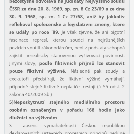
bezostyšně odvolává na judikáty Nejvyššího soudu
ČSSR ze dne 20. 8. 1969, sp. zn. 8 Cz 23/69 a ze dne
30. 9. 1968, sp. zn. 1 Cz 27/68, aniž by jakkoliv
reflekoval společenské a legislativní změny, které
se udály po roce ´89.
Je však zjevné, že ani bigotní
fascinace represí, kterou soudci na nejrůznějších
pozicích vnutili zákonodárcům, není z podstaty schopná
zajistit nerealiscky stanovenou vyživovací povinnost.
Jinými slovy,
podle fiktivních příjmů lze stanovit
pouze fiktivní výživné.
Následně pak soudy a
exekutoři předstírají, že fiktivní výžiné vymáhají,
případně stejně fiktivně neplatiče trestají (§ 55 odst. 2
zákona 40/2009 Sb.)
5)
Neposkytnutí stejného mediálního prostoru
osobám označeným v pořadu 168 hodin jako
dlužnící na výživném
S absencí vymahatelnosti Českou republikou
deklarovaných ústavních procesních principů nedílně