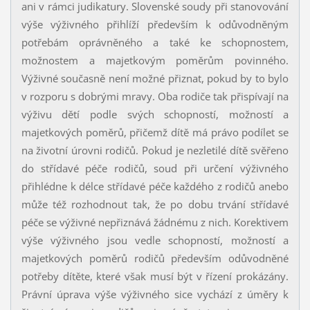
ani v rámci judikatury. Slovenské soudy při stanovování
výše výživného přihlíží především k odůvodněným
potřebám oprávněného a také ke schopnostem,
možnostem a majetkovým poměrům povinného.
Výživné současně není možné přiznat, pokud by to bylo
v rozporu s dobrými mravy. Oba rodiče tak přispívají na
výživu dětí podle svých schopností, možností a
majetkových poměrů, přičemž dítě má právo podílet se
na životní úrovni rodičů. Pokud je nezletilé dítě svěřeno
do střídavé péče rodičů, soud při určení výživného
přihlédne k délce střídavé péče každého z rodičů anebo
může též rozhodnout tak, že po dobu trvání střídavé
péče se výživné nepřiznává žádnému z nich. Korektivem
výše výživného jsou vedle schopností, možností a
majetkových poměrů rodičů především odůvodněné
potřeby dítěte, které však musí být v řízení prokázány.
Právní úprava výše výživného sice vychází z úměry k