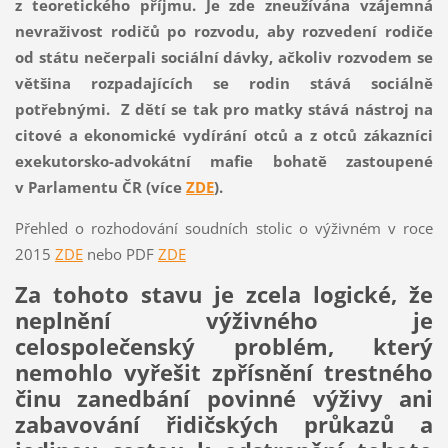
z teoretického příjmu.
Je zde zneužívána vzájemná
nevraživost rodičů po rozvodu, aby rozvedení rodiče
od státu nečerpali sociální dávky, ačkoliv rozvodem se
většina rozpadajících se rodin stává sociálně
potřebnými. Z dětí se tak pro matky stává nástroj na
citové a ekonomické vydírání otců a z otců zákazníci
exekutorsko-advokátní mafie bohatě zastoupené
v Parlamentu ČR (více
ZDE
).
Přehled o rozhodování soudních stolic o výživném v roce
2015
ZDE
nebo PDF
ZDE
Za tohoto stavu je zcela logické, že
neplnění výživného je
celospolečenský problém, který
nemohlo vyřešit zpřísnění trestného
činu zanedbání povinné výživy ani
zabavování řidičských průkazů a