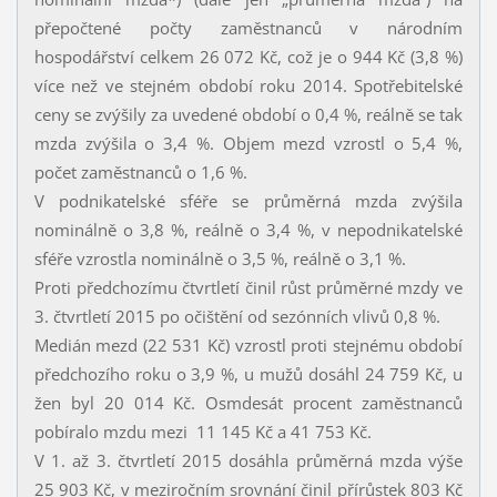
přepočtené počty zaměstnanců v národním
hospodářství celkem 26 072 Kč, což je o 944 Kč (3,8 %)
více než ve stejném období roku 2014. Spotřebitelské
ceny se zvýšily za uvedené období o 0,4 %, reálně se tak
mzda zvýšila o 3,4 %. Objem mezd vzrostl o 5,4 %,
počet zaměstnanců o 1,6 %.
V podnikatelské sféře se průměrná mzda zvýšila
nominálně o 3,8 %, reálně o 3,4 %, v nepodnikatelské
sféře vzrostla nominálně o 3,5 %, reálně o 3,1 %.
Proti předchozímu čtvrtletí činil růst průměrné mzdy ve
3. čtvrtletí 2015 po očištění od sezónních vlivů 0,8 %.
Medián mezd (22 531 Kč) vzrostl proti stejnému období
předchozího roku o 3,9 %, u mužů dosáhl 24 759 Kč, u
žen byl 20 014 Kč. Osmdesát procent zaměstnanců
pobíralo mzdu mezi 11 145 Kč a 41 753 Kč.
V 1. až 3. čtvrtletí 2015 dosáhla průměrná mzda výše
25 903 Kč, v meziročním srovnání činil přírůstek 803 Kč