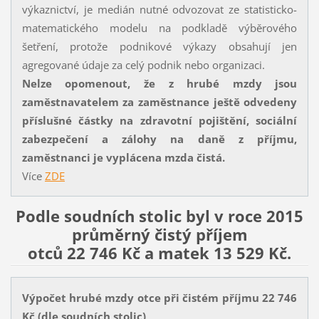
výkaznictví, je medián nutné odvozovat ze statisticko-
matematického modelu na podkladě výběrového
šetření, protože podnikové výkazy obsahují jen
agregované údaje za celý podnik nebo organizaci.
Nelze opomenout, že z hrubé mzdy jsou
zaměstnavatelem za zaměstnance ještě odvedeny
příslušné částky na zdravotní pojištění, sociální
zabezpečení a zálohy na daně z příjmu,
zaměstnanci je vyplácena mzda čistá.
Více
ZDE
Podle soudních stolic byl v roce 2015
průměrný čistý příjem
otců 22 746 Kč a matek 13 529 Kč.
Výpočet hrubé mzdy otce při čistém příjmu 22 746
Kč (dle soudních stolic)