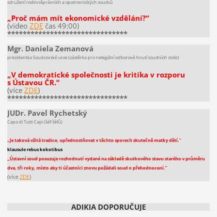
sdružení rodinněprávních a opatrovnických soudců
„Proč mám mít ekonomické vzdělání?“
(video
ZDE
čas 49:00)
*******************************
Mgr. Daniela Zemanová
prezidentka Soudcovské unie (zástěrka pro nelegální odborové hnutí soudních stolic)
„V demokratické společnosti je kritika v rozporu
s Ústavou ČR.“
(více
ZDE
)
*******************************
JUDr. Pavel Rychetský
Capo di Tutti Capi (šéf šéfů)
„Je taková vžitá tradice, upřednostňovat v těchto sporech skutečně matky dětí."
klausule rebus kokotibus
„
Ústavní soud posuzuje rozhodnutí vydané na základě skutkového stavu starého v průměru
dva, tři roky, místo aby ti účastníci znovu požádali soud o přehodnocení.“
(více
ZDE
)
ADIKIA DOPORUČUJE