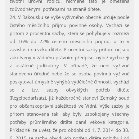
životní úrovni rodičů, nicméně tato je omezena
zdůvodněnými potřebami na straně dítěte.
24. V Rakousku se výše výživného obecně určuje podle
čistého měsíčního příjmu povinné osoby. Vychází se
přitom z procentní sazby, která se pohybuje v rozmezí
od 16% do 22% čistého měsíčního příjmu, a to v
závislosti na věku dítěte. Procentní sazby přitom nejsou
zakotveny v žádném právním předpise, nýbrž vycházejí
z ustálené judikatury. V případě, že není výživné
stanoveno úředně nebo že se osoba povinná výživné
poskytovat úmyslně vyhýbá výdělečné činnosti, vychází
se z tzv. sazby obvyklých potřeb dítěte
(Regelbedarfsatz), již každoročně stanoví Zemský soud
pro občanskoprávní záležitosti ve Vídni. Výše sazby je
přitom stanovena tak, aby byly uspokojeny všechny
potřeby průměrného dítěte dané věkové kategorie.
Příkladně lze uvést, že pro období od 1. 7. 2014 do 30.
6. 2015 se sazby obvyklých potřeb dítěte pohybují od