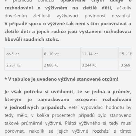
rozhodování o výživném na zletilé děti
, ačkoliv
dovršením zletilosti vyživovací povinnost nezaniká.
V případě sporu o výživné tak není s čím porovnávat a
zletilé děti a jejich rodiče jsou vystaveni rozhodovací
libovůli soudních stolic.
do 5 let
6 - 10 let
11 -14 let
15 – 18 le
2 281 Kč
2 880 Kč
3 244 Kč
3 569 Kč
* V tabulce je uvedeno výživné stanovené otcům!
Je však potřeba si uvědomit, že se jedná o průměr,
kterým je zamaskováno excesivní rozhodování
v jednotlivých případech.
Větší vypovídací hodnotu by
tedy mělo, v kolika procentech případů bylo stanoveno
takové průměrné výživné. Plátci výživného si tedy musí
porovnat, nakolik se jejich výživné rozchází s tímto