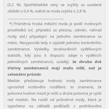
(3,2 %). Spotřebitelské ceny se zvýšily za uvedené
období o 0,4 %, reálně se mzda zvýšila o 2,8 %.
_________________________________
*) Průměrná hrubá měsíční mzda je podíl mzdových
prostředků (vč. příplatků za přesčas, odměn, náhrad
mzdy atd.) připadající na jednoho zaměstnance za
měsíc. Nevypovídá tedy o výplatě jednoho konkrétního
zaměstnance. Výsledky strukturálních výdělkových
statistik, kdy jsou k dispozici údaje o výdělcích
jednotlivých zaměstnanců, uvádějí,
že zhruba dvě
třetiny zaměstnanců mají mzdu nižší, než je
celostátní průměr
.
Medián představuje hodnotu mzdy zaměstnance
uprostřed mzdového rozdělení; to znamená, že
polovina hodnot mezd je nižší a druhá polovina je vyšší
než medián. Na rozdíl od průměrné mzdy, která je
vypočtena na základě podkladů z podnikového