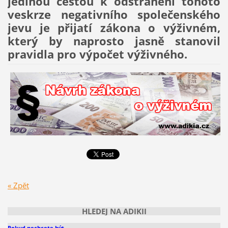
jedinou cestou k odstranění tohoto
veskrze negativního společenského
jevu je přijatí zákona o výživném,
který by naprosto jasně stanovil
pravidla pro výpočet výživného.
« Zpět
HLEDEJ NA ADIKII
Pokud nechcete být