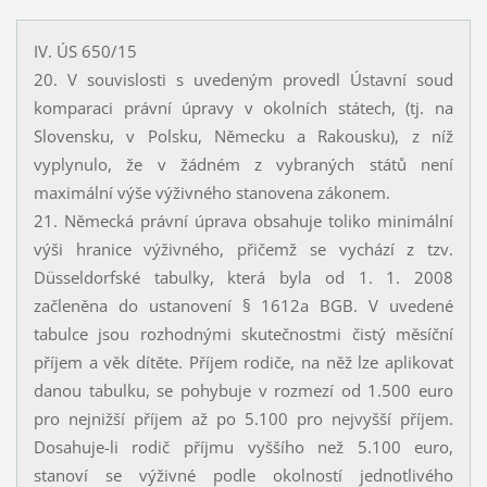
IV. ÚS 650/15
20. V souvislosti s uvedeným provedl Ústavní soud
komparaci právní úpravy v okolních státech, (tj. na
Slovensku, v Polsku, Německu a Rakousku), z níž
vyplynulo, že v žádném z vybraných států není
maximální výše výživného stanovena zákonem.
21. Německá právní úprava obsahuje toliko minimální
výši hranice výživného, přičemž se vychází z tzv.
Düsseldorfské tabulky, která byla od 1. 1. 2008
začleněna do ustanovení § 1612a BGB. V uvedené
tabulce jsou rozhodnými skutečnostmi čistý měsíční
příjem a věk dítěte. Příjem rodiče, na něž lze aplikovat
danou tabulku, se pohybuje v rozmezí od 1.500 euro
pro nejnižší příjem až po 5.100 pro nejvyšší příjem.
Dosahuje-li rodič příjmu vyššího než 5.100 euro,
stanoví se výživné podle okolností jednotlivého