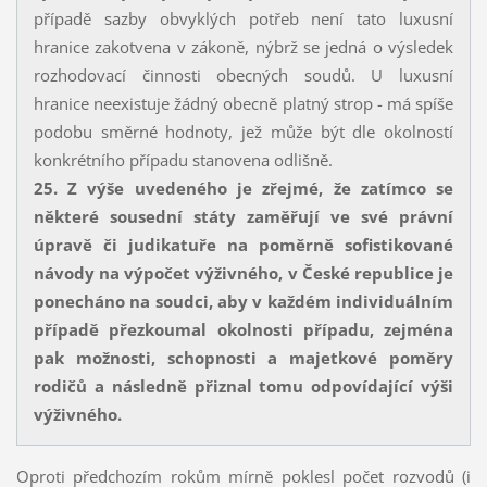
případě sazby obvyklých potřeb není tato luxusní
hranice zakotvena v zákoně, nýbrž se jedná o výsledek
rozhodovací činnosti obecných soudů. U luxusní
hranice neexistuje žádný obecně platný strop - má spíše
podobu směrné hodnoty, jež může být dle okolností
konkrétního případu stanovena odlišně.
25. Z výše uvedeného je zřejmé, že zatímco se
některé sousední státy zaměřují ve své právní
úpravě či judikatuře na poměrně sofistikované
návody na výpočet výživného, v České republice je
ponecháno na soudci, aby v každém individuálním
případě přezkoumal okolnosti případu, zejména
pak možnosti, schopnosti a majetkové poměry
rodičů a následně přiznal tomu odpovídající výši
výživného.
Oproti předchozím rokům mírně poklesl počet rozvodů (i