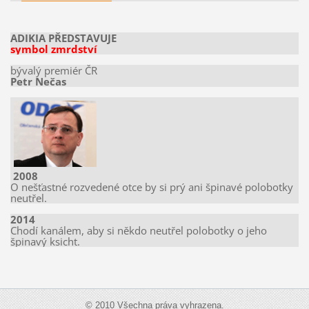
ADIKIA PŘEDSTAVUJE
symbol zmrdství
bývalý premiér ČR
Petr Nečas
2008
O nešťastné rozvedené otce by si prý ani špinavé polobotky
neutřel.
2014
Chodí kanálem, aby si někdo neutřel polobotky o jeho
špinavý ksicht.
© 2010 Všechna práva vyhrazena.