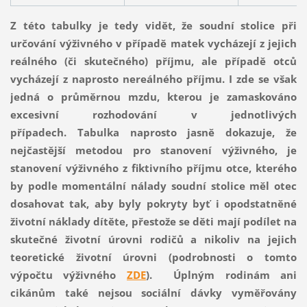
Z této tabulky je tedy vidět, že soudní stolice při
určování výživného v případě matek vycházejí z jejich
reálného (či skutečného) příjmu, ale případě otců
vycházejí z naprosto nereálného příjmu. I zde se však
jedná o průměrnou mzdu, kterou je zamaskováno
excesivní rozhodování v jednotlivých
případech.
Tabulka naprosto jasně dokazuje, že
nejčastější metodou pro stanovení výživného, je
stanovení výživného z fiktivního příjmu otce, kterého
by podle momentální nálady soudní stolice měl otec
dosahovat tak, aby byly pokryty byť i opodstatněné
životní náklady dítěte, přestože se děti mají podílet na
skutečné životní úrovni rodičů a nikoliv na jejich
teoretické životní úrovni
(podrobnosti o tomto
výpočtu výživného
ZDE
).
Úplným rodinám ani
cikánům také nejsou sociální dávky vyměřovány