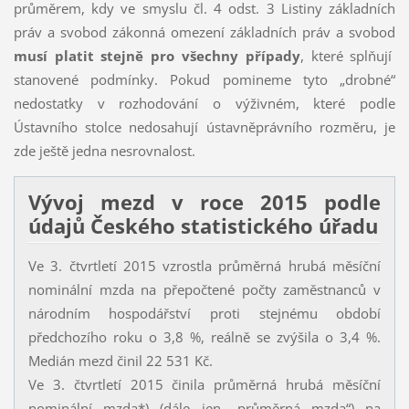
průměrem, kdy ve smyslu čl. 4 odst. 3 Listiny základních
práv a svobod zákonná omezení základních práv a svobod
musí platit stejně pro všechny případy
, které splňují
stanovené podmínky. Pokud pomineme tyto „drobné“
nedostatky v rozhodování o výživném, které podle
Ústavního stolce nedosahují ústavněprávního rozměru, je
zde ještě jedna nesrovnalost.
Vývoj mezd v roce 2015 podle
údajů Českého statistického úřadu
Ve 3. čtvrtletí 2015 vzrostla průměrná hrubá měsíční
nominální mzda na přepočtené počty zaměstnanců v
národním hospodářství proti stejnému období
předchozího roku o 3,8 %, reálně se zvýšila o 3,4 %.
Medián mezd činil 22 531 Kč.
Ve 3. čtvrtletí 2015 činila průměrná hrubá měsíční
nominální mzda*) (dále jen „průměrná mzda“) na