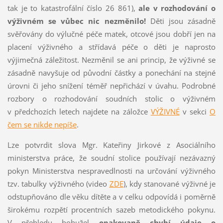
tak je to katastrofální číslo 26 861),
ale v rozhodování o
výživném se vůbec nic nezměnilo!
Děti jsou zásadně
svěřovány do výlučné péče matek, otcové jsou dobří jen na
placení výživného a střídavá péče o děti je naprosto
výjimečná záležitost. Nezměnil se ani princip, že výživné se
zásadně navyšuje od původní částky a ponechání na stejné
úrovni či jeho snížení téměř nepřichází v úvahu. Podrobné
rozbory o rozhodování soudních stolic o výživném
v předchozích letech najdete na záložce
VÝŽIVNÉ
v sekci
O
čem se nikde nepíše
.
Lze potvrdit slova Mgr. Kateřiny Jirkové z Asociálního
ministerstva práce, že soudní stolice používají nezávazný
pokyn Ministerstva nespravedlnosti na určování výživného
tzv. tabulky výživného (video
ZDE
), kdy stanované výživné je
odstupňováno dle věku dítěte a v celku odpovídá i poměrně
širokému rozpětí procentních sazeb metodického pokynu.
V přehledu bohužel
opakovaně chybí údaje o