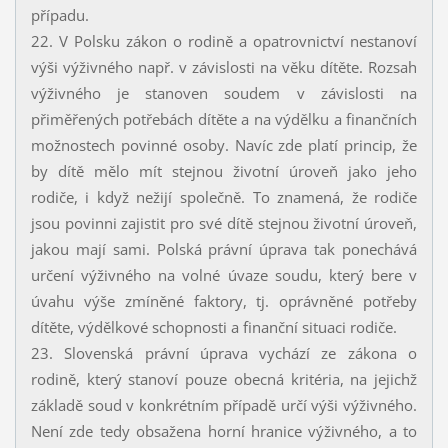
případu.
22. V Polsku zákon o rodině a opatrovnictví nestanoví
výši výživného např. v závislosti na věku dítěte. Rozsah
výživného je stanoven soudem v závislosti na
přiměřených potřebách dítěte a na výdělku a finančních
možnostech povinné osoby. Navíc zde platí princip, že
by dítě mělo mít stejnou životní úroveň jako jeho
rodiče, i když nežijí společně. To znamená, že rodiče
jsou povinni zajistit pro své dítě stejnou životní úroveň,
jakou mají sami. Polská právní úprava tak ponechává
určení výživného na volné úvaze soudu, který bere v
úvahu výše zmíněné faktory, tj. oprávněné potřeby
dítěte, výdělkové schopnosti a finanční situaci rodiče.
23. Slovenská právní úprava vychází ze zákona o
rodině, který stanoví pouze obecná kritéria, na jejichž
základě soud v konkrétním případě určí výši výživného.
Není zde tedy obsažena horní hranice výživného, a to