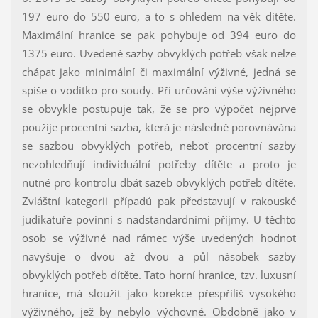
197 euro do 550 euro, a to s ohledem na věk dítěte.
Maximální hranice se pak pohybuje od 394 euro do
1375 euro. Uvedené sazby obvyklých potřeb však nelze
chápat jako minimální či maximální výživné, jedná se
spíše o vodítko pro soudy. Při určování výše výživného
se obvykle postupuje tak, že se pro výpočet nejprve
použije procentní sazba, která je následně porovnávána
se sazbou obvyklých potřeb, neboť procentní sazby
nezohledňují individuální potřeby dítěte a proto je
nutné pro kontrolu dbát sazeb obvyklých potřeb dítěte.
Zvláštní kategorii případů pak představují v rakouské
judikatuře povinní s nadstandardními příjmy. U těchto
osob se výživné nad rámec výše uvedených hodnot
navyšuje o dvou až dvou a půl násobek sazby
obvyklých potřeb dítěte. Tato horní hranice, tzv. luxusní
hranice, má sloužit jako korekce přespříliš vysokého
výživného, jež by nebylo výchovné. Obdobně jako v