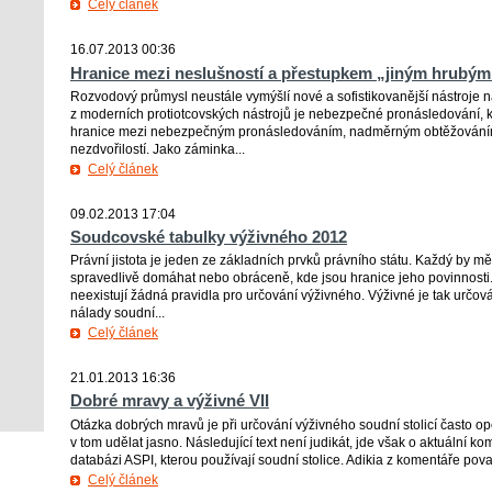
Celý článek
16.07.2013 00:36
Hranice mezi neslušností a přestupkem „jiným hrubým
Rozvodový průmysl neustále vymýšlí nové a sofistikovanější nástroje n
z moderních protiotcovských nástrojů je nebezpečné pronásledování, 
hranice mezi nebezpečným pronásledováním, nadměrným obtěžování
nezdvořilostí. Jako záminka...
Celý článek
09.02.2013 17:04
Soudcovské tabulky výživného 2012
Právní jistota je jeden ze základních prvků právního státu. Každý by m
spravedlivě domáhat nebo obráceně, kde jsou hranice jeho povinnosti
neexistují žádná pravidla pro určování výživného. Výživné je tak určo
nálady soudní...
Celý článek
21.01.2013 16:36
Dobré mravy a výživné VII
Otázka dobrých mravů je při určování výživného soudní stolicí často op
v tom udělat jasno. Následující text není judikát, jde však o aktuální k
databázi ASPI, kterou používají soudní stolice. Adikia z komentáře pova
Celý článek