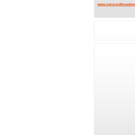
www.spravedlivealime