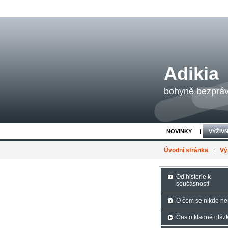
Adikia
bohyně bezpráví
NOVINKY
VÝŽIV
Úvodní stránka
Vý
Od historie k
současnosti
O čem se nikde ne
Často kladné otáz