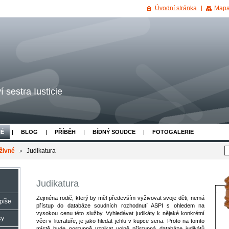
Úvodní stránka
Mapa
 sestra Iusticie
NÉ
BLOG
PŘÍBĚH
BÍDNÝ SOUDCE
FOTOGALERIE
živné
Judikatura
Judikatura
Zejména rodič, který by měl především vyživovat svoje děti, nemá
píše
přístup do databáze soudních rozhodnutí ASPI s ohledem na
vysokou cenu této služby. Vyhledávat judikáty k nějaké konkrétní
ky
věci v literatuře, je jako hledat jehlu v kupce sena. Proto na tomto
místě bude postupně vznikat volně přístupná databáze judikátů