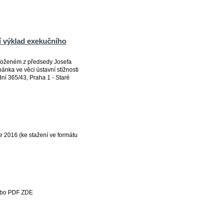
 výklad exekučního
složeném z předsedy Josefa
ka ve věci ústavní stížnosti
í 365/43, Praha 1 - Staré
 2016 (ke stažení ve formátu
nebo PDF ZDE