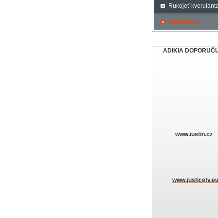
Rukojeť kverulant
Judikatura
ADIKIA DOPORUČ
www.iustin.cz
www.justicetv.e