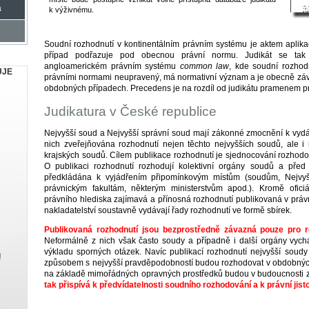
a
k výživnému.
Soudní rozhodnutí v kontinentálním právním systému je aktem aplika
případ podřazuje pod obecnou právní normu. Judikát se tak
angloamerickém právním systému
common law
, kde soudní rozhodn
UJE
právními normami neupravený, má normativní význam a je obecně záv
obdobných případech. Precedens je na rozdíl od judikátu pramenem p
Judikatura v České republice
Nejvyšší soud a Nejvyšší správní soud mají zákonné zmocnění k vydáv
nich zveřejňována rozhodnutí nejen těchto nejvyšších soudů, ale i
krajských soudů. Cílem publikace rozhodnutí je sjednocování rozhodo
O publikaci rozhodnutí rozhodují kolektivní orgány soudů a před
předkládána k vyjádřením připomínkovým místům (soudům, Nejvyšší
právnickým fakultám, některým ministerstvům apod.). Kromě oficiá
právního hlediska zajímavá a přínosná rozhodnutí publikovaná v práv
nakladatelství soustavně vydávají řady rozhodnutí ve formě sbírek.
Publikovaná rozhodnutí jsou bezprostředně závazná pouze pro r
Neformálně z nich však často soudy a případně i další orgány vycház
výkladu sporných otázek. Navíc publikací rozhodnutí nejvyšší soudy 
u
způsobem s nejvyšší pravděpodobností budou rozhodovat v obdobných
na základě mimořádných opravných prostředků budou v budoucnosti 
tak přispívá k předvídatelnosti soudního rozhodování a k právní jist