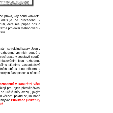
ce práva, kdy soud konkrétní
 odlišuje od precedentu v
utí, které řeší případ dosud
azné pro další rozhodování v
ráva.
ání sbírek judikatury. Jsou v
 rozhodnutí vrchních soudů a
vací praxe v soustavě soudů.
 hlasováním jsou rozhodnutí
mu státnímu zastupitelství,
lních sbírek jsou některá z
nických časopisech a některá
ozhodnutí v konkrétní věci
.
ejí pro jejich přesvědčivost
do určité míry avizují, jakým
 věcech, pokud se jimi např.
zabývat.
Publikace judikatury
otě
.