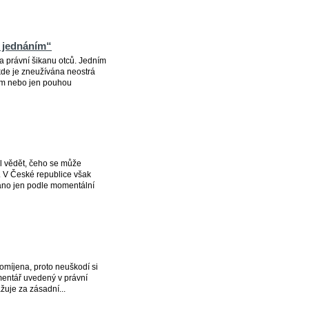
 jednáním“
a právní šikanu otců. Jedním
kde je zneužívána neostrá
m nebo jen pouhou
ěl vědět, čeho se může
. V České republice však
váno jen podle momentální
omíjena, proto neuškodí si
omentář uvedený v právní
žuje za zásadní...