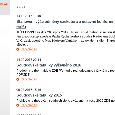
nty.eu
*****
14.11.2017 13:48
Stanovení výše odměny exekutora a ústavně konformní
tarifu
III.ÚS 1253/17 ze dne 29. srpna 2017 Ústavní soud rozhodl v senátu 
Fialy, soudce zpravodaje Pavla Rychetského a soudce Radovana Suchán
V. K., zastoupeného Mgr. Zdeňkem Vaňátkem, advokátem sídlem Národn
Město,...
Celý článek
14.02.2017 22:14
Soudcovské tabulky výživného 2016
Prodobný rozbor najdete ZDE Přehled o rozhodování o výživném v roce
PDF ZDE)
Celý článek
09.03.2016 15:46
Soudcovské tabulky 2015
Přehled o rozhodování soudních stolic o výživném v roce 2015 ZDE 
Celý článek