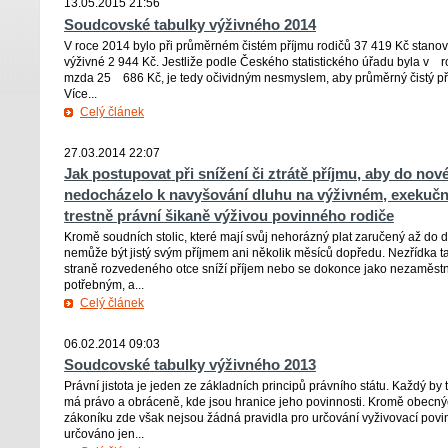
13.05.2015 21:56
Soudcovské tabulky výživného 2014
V roce 2014 bylo při průměrném čistém příjmu rodičů 37 419 Kč stano
výživné 2 944 Kč. Jestliže podle Českého statistického úřadu byla v
mzda 25 686 Kč, je tedy očividným nesmyslem, aby průměrný čistý pří
Více...
Celý článek
27.03.2014 22:07
Jak postupovat při snížení či ztrátě příjmu, aby do no
nedocházelo k navyšování dluhu na výživném, exekuč
trestně právní šikaně výživou povinného rodiče
Kromě soudních stolic, které mají svůj nehorázný plat zaručený až do 
nemůže být jistý svým příjmem ani několik měsíců dopředu. Nezřídka tak
straně rozvedeného otce sníží příjem nebo se dokonce jako nezaměst
potřebným, a...
Celý článek
06.02.2014 09:03
Soudcovské tabulky výživného 2013
Právní jistota je jeden ze základních principů právního státu. Každý by
má právo a obráceně, kde jsou hranice jeho povinnosti. Kromě obecn
zákoníku zde však nejsou žádná pravidla pro určování vyživovací povin
určováno jen...