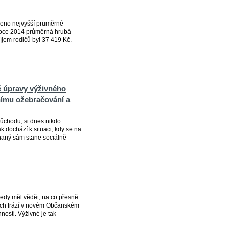
veno nejvyšší průměrné
 roce 2014 průměrná hrubá
jem rodičů byl 37 419 Kč.
vé úpravy výživného
nímu ožebračování a
důchodu, si dnes nikdo
 dochází k situaci, kdy se na
naný sám stane sociálně
 tedy měl vědět, na co přesně
ých frází v novém Občanském
nosti. Výživné je tak