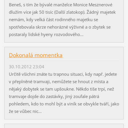
Beneš, s tím že bývalé manželce Monice Mesznerové
dlužím více jak 50 tisíc (Další zlatokop). Žádný majetek
nemám, kdy velká část rodinného majetku se
spotřebovala skrze nehorázné výživné a o zbytek se
postaraly lidské hyeny rozvodového...
Dokonalá momentka
30.10.2012 23:04
Určitě všichni znáte tu trapnou situaci, kdy např. jedete
v přeplněné tramvaji, nemůžete se hnout z místa a
nějaký dobytek se tam upšoukne. Někdo tiše trpí, než
tramvaje dojde do zastávky, jiný zoufale pátrá
pohledem, kdo to mohl být a viník se obvykle tváří, jako
že se vůbec nic...