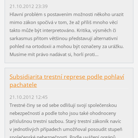
21.10.2012 23:39
Hlavní problém s postavením možnosti někoho urazit
mimo zákon spočívá v tom, že až příliš mnoho věcí
takto může být interpretováno. Kritika, výsměch či
sarkasmus přitom většinou představují alternativní
pohled na ortodoxii a mohou být označeny za urážku.
Musíme mít právo nadávat si, horlí proti...
Subsidiarita trestní represe podle pohlaví
pachatele
21.10.2012 12:45
Trestné činy se od sebe odlišují svojí společenskou
nebezpečností a podle toho jsou také ohodnoceny
příslušnou trestní sazbou. Starý trestní zákoník navíc
v jednotlivých případech umožňoval posoudit stupeň
společenské nebezpečnosti. Podle uvážení orgánů