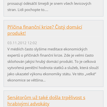
prosazují ódésáčtí šmejdi je snem všech levicových
stran. Lidi pochopte to....
Příčina finanční krize? Čistý domácí
produkt!
03.11.2012 12:02
V médiích často slyšíme meditace ekonomických
expertů o příčinách finanční krize. Zde je velmi často
skloňován jakýsi hrubý domácí produkt. To je celková
vytvořená peněžní hodnota statků a služeb, která slouží
jako ukazatel výkonu ekonomiky státu. Ve této „velké“
ekonomice se většina...
Senátorům už také došla trpělivost s
hrabivými advokáty