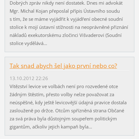
Dobrých zpráv nikdy není dostatek. Dnes mi advokát
Mgr. Michal Kojan přeposlal přípis Ústavního soudu
s tím, že se máme vyjádřit k vyjádření obecné soudní
stolice k mojí ústavní stížnosti na neoprávněné přiznání
nákladů exekutorskému zločinci Višvaderovi (Soudní
stolice vydělává...
Tak snad abych šel jako první nebo co?
13.10.2012 22:26
Vítězství levice ve volbách není pro rozvedené otce
žádným štěstím, přesto volby nelze považovat za
neúspěšné, kdy ještě levicovější údajná pravice dostala
zaslouženě po držce. Otcům spřízněná strana Občané
za svá práva byla důstojným soupeřem politickým
gigantům, ačkoliv jejich kampaň byla...