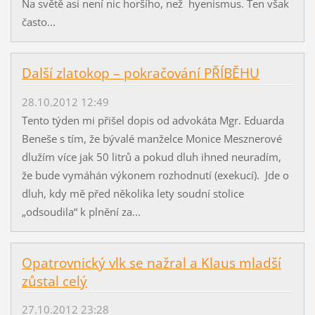
Na světě asi není nic horšího, než hyenismus. Ten však
často...
Další zlatokop – pokračování PŘÍBĚHU
28.10.2012 12:49
Tento týden mi přišel dopis od advokáta Mgr. Eduarda
Beneše s tím, že bývalé manželce Monice Mesznerové
dlužím více jak 50 litrů a pokud dluh ihned neuradím,
že bude vymáhán výkonem rozhodnutí (exekucí). Jde o
dluh, kdy mě před několika lety soudní stolice
„odsoudila“ k plnění za...
Opatrovnický vlk se nažral a Klaus mladší
zůstal celý
27.10.2012 23:28