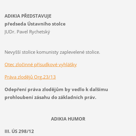
ADIKIA PŘEDSTAVUJE
předseda Ústavního stolce
JUDr. Pavel Rychetský
Nevyšší stolice komunisty zaplevelené stolice.
Otec zločinné přísudkové vyhlášky
Práva zlodějů Org.23/13
Odepření práva zlodějům by vedlo k dalšímu
prohloubení zásahu do základních práv.
ADIKIA HUMOR
III. ÚS 298/12