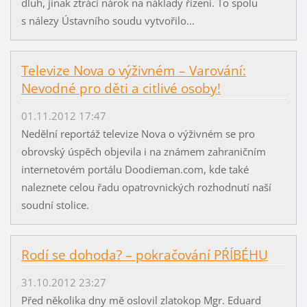
dluh, jinak ztrácí nárok na náklady řízení. To spolu
s nálezy Ústavního soudu vytvořilo...
Televize Nova o výživném – Varování:
Nevodné pro děti a citlivé osoby!
01.11.2012 17:47
Nedělní reportáž televize Nova o výživném se pro
obrovský úspěch objevila i na známem zahraničním
internetovém portálu Doodieman.com, kde také
naleznete celou řadu opatrovnických rozhodnutí naší
soudní stolice.
Rodí se dohoda? – pokračování PŔÍBÉHU
31.10.2012 23:27
Před několika dny mě oslovil zlatokop Mgr. Eduard