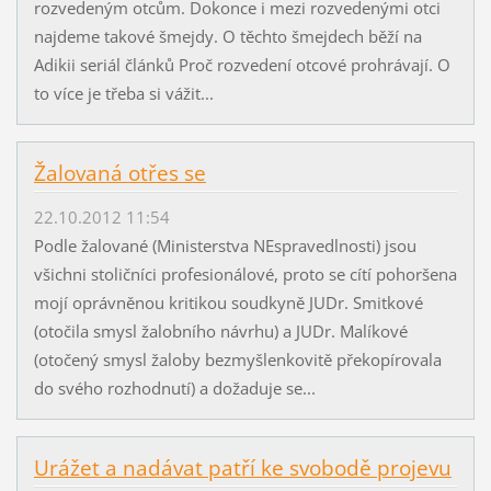
rozvedeným otcům. Dokonce i mezi rozvedenými otci
najdeme takové šmejdy. O těchto šmejdech běží na
Adikii seriál článků Proč rozvedení otcové prohrávají. O
to více je třeba si vážit...
Žalovaná otřes se
22.10.2012 11:54
Podle žalované (Ministerstva NEspravedlnosti) jsou
všichni stoličníci profesionálové, proto se cítí pohoršena
mojí oprávněnou kritikou soudkyně JUDr. Smitkové
(otočila smysl žalobního návrhu) a JUDr. Malíkové
(otočený smysl žaloby bezmyšlenkovitě překopírovala
do svého rozhodnutí) a dožaduje se...
Urážet a nadávat patří ke svobodě projevu