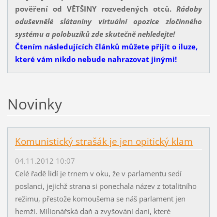
pověření od VĚTŠINY rozvedených otců.
Rádoby
oduševnělé slátaniny virtuální opozice zločinného
systému a polobuzíků zde skutečně nehledejte!
Čtením následujících článků můžete přijít o iluze,
které vám nikdo nebude nahrazovat jinými!
Novinky
Komunistický strašák je jen opitický klam
04.11.2012 10:07
Celé řadě lidí je trnem v oku, že v parlamentu sedí
poslanci, jejichž strana si ponechala název z totalitního
režimu, přestože komoušema se náš parlament jen
hemží. Milionářská daň a zvyšování daní, které