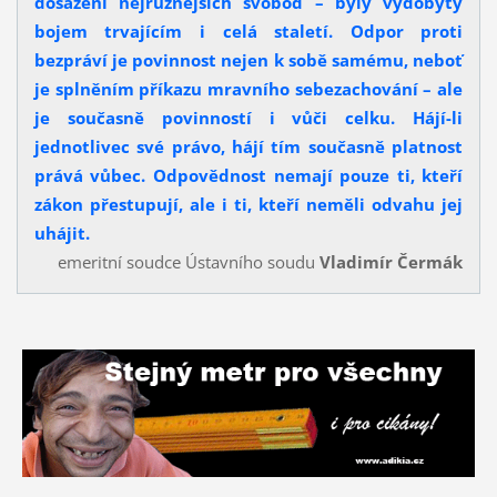
dosažení nejrůznějších svobod – byly vydobyty
bojem trvajícím i celá staletí. Odpor proti
bezpráví je povinnost nejen k sobě samému, neboť
je splněním příkazu mravního sebezachování – ale
je současně povinností i vůči celku. Hájí-li
jednotlivec své právo, hájí tím současně platnost
prává vůbec. Odpovědnost nemají pouze ti, kteří
zákon přestupují, ale i ti, kteří neměli odvahu jej
uhájit.
emeritní soudce Ústavního soudu
Vladimír Čermák