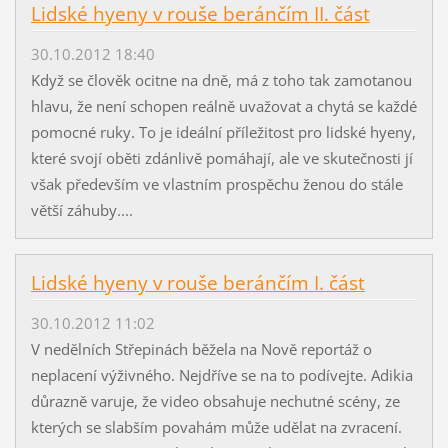
Lidské hyeny v rouše beránčím II. část
30.10.2012 18:40
Když se člověk ocitne na dně, má z toho tak zamotanou
hlavu, že není schopen reálně uvažovat a chytá se každé
pomocné ruky. To je ideální příležitost pro lidské hyeny,
které svojí oběti zdánlivě pomáhají, ale ve skutečnosti jí
však především ve vlastním prospěchu ženou do stále
větší záhuby....
Lidské hyeny v rouše beránčím I. část
30.10.2012 11:02
V nedělních Střepinách běžela na Nově reportáž o
neplacení výživného. Nejdříve se na to podívejte. Adikia
důrazně varuje, že video obsahuje nechutné scény, ze
kterých se slabším povahám může udělat na zvracení.