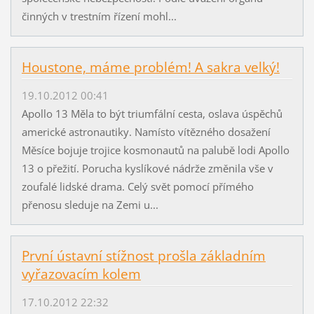
činných v trestním řízení mohl...
Houstone, máme problém! A sakra velký!
19.10.2012 00:41
Apollo 13 Měla to být triumfální cesta, oslava úspěchů
americké astronautiky. Namísto vítězného dosažení
Měsíce bojuje trojice kosmonautů na palubě lodi Apollo
13 o přežití. Porucha kyslíkové nádrže změnila vše v
zoufalé lidské drama. Celý svět pomocí přímého
přenosu sleduje na Zemi u...
První ústavní stížnost prošla základním
vyřazovacím kolem
17.10.2012 22:32