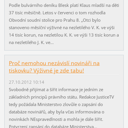
Podle bulvárního deníku Blesk platí Klaus mladší na děti
37 tisíc měsíčně. Letos v červenci o tom rozhodla
Obvodní soudní stolice pro Prahu 8. „Otci bylo
stanoveno měsíční výživné na nezletilého V. K. ve výši
14 tisíc korun, na nezletilou K. K. ve výši 13 tisíc korun a
na nezletilého J. K. ve...
Proč nemohou nezávislí novináři na
tiskovku? Výživné je zde tabu!
27.10.2012 10:14
Svobodně přijímat a šířit informace je jedním ze
základních principů právního státu. Redakce JusticeTV
tedy požádala Ministerstvo zlovůle o zapsání do
databáze novinářů, aby byla včas informována o
novinkách NEspravedlnosti a mohla je dále šířit.
Potvrzení zapsání do databáze Ministerstva...