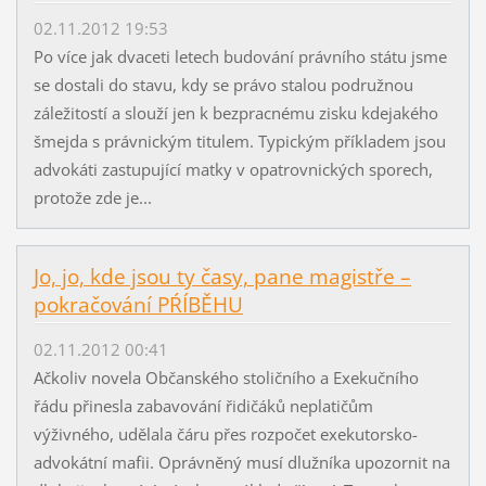
02.11.2012 19:53
Po více jak dvaceti letech budování právního státu jsme
se dostali do stavu, kdy se právo stalou podružnou
záležitostí a slouží jen k bezpracnému zisku kdejakého
šmejda s právnickým titulem. Typickým příkladem jsou
advokáti zastupující matky v opatrovnických sporech,
protože zde je...
Jo, jo, kde jsou ty časy, pane magistře –
pokračování PŔÍBĚHU
02.11.2012 00:41
Ačkoliv novela Občanského stoličního a Exekučního
řádu přinesla zabavování řidičáků neplatičům
výživného, udělala čáru přes rozpočet exekutorsko-
advokátní mafii. Oprávněný musí dlužníka upozornit na